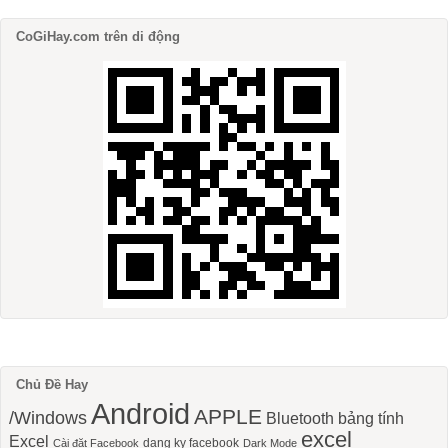
CoGiHay.com trên di động
Chủ Đề Hay
Android
APPLE
/Windows
Bluetooth
bảng tính
excel
Excel
dang ky facebook
Cài đặt Facebook
Dark Mode