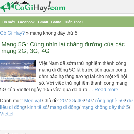
Tin mới
Facebook
Gmail
Game
Điện Thoại
Có Gì Hay?
»
mạng không dây thứ 5
Mạng 5G: Cùng nhìn lại chặng đường của các
mạng 2G, 3G, 4G
Việt Nam đã sớm thử nghiệm thành công
mạng di động 5G là bước tiến quan trọng,
đảm bảo hạ tầng tương lai cho một xã hội
số. Với việc thử nghiệm thành công mạng
5G của Viettel ngày 10/5 vừa qua đã đưa …
Read more
Danh mục:
Mẹo vặt
Chủ đề:
2G
/
3G
/
4G
/
5G
/
công nghệ 5G
/
dữ
liệu di động
/
kinh tế số
/
mạng di động
/
mạng không dây thứ 5
/
Viettel