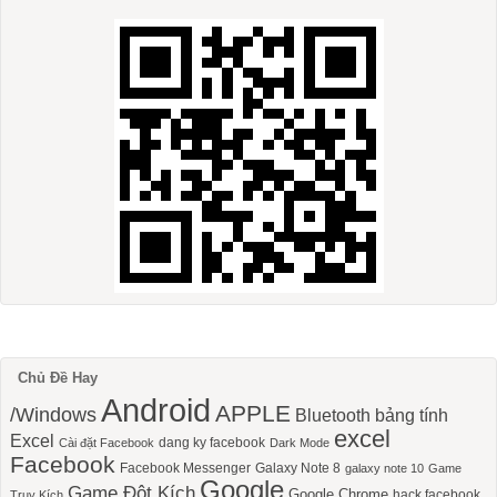
Chủ Đề Hay
Android
APPLE
/Windows
Bluetooth
bảng tính
excel
Excel
dang ky facebook
Cài đặt Facebook
Dark Mode
Facebook
Facebook Messenger
Galaxy Note 8
galaxy note 10
Game
Google
Game Đột Kích
Google Chrome
hack facebook
Truy Kích