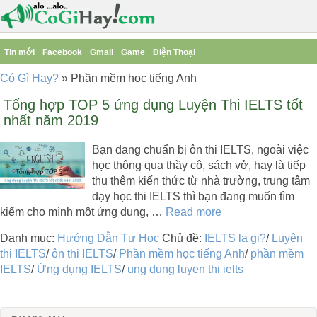
Tin mới
Facebook
Gmail
Game
Điện Thoại
Có Gì Hay?
»
Phần mềm học tiếng Anh
Tổng hợp TOP 5 ứng dụng Luyện Thi IELTS tốt
nhất năm 2019
Bạn đang chuẩn bị ôn thi IELTS, ngoài việc
học thông qua thầy cô, sách vở, hay là tiếp
thu thêm kiến thức từ nhà trường, trung tâm
dạy học thi IELTS thì bạn đang muốn tìm
kiếm cho mình một ứng dụng, …
Read more
Danh mục:
Hướng Dẫn Tự Học
Chủ đề:
IELTS la gi?
/
Luyện
thi IELTS
/
ôn thi IELTS
/
Phần mềm học tiếng Anh
/
phần mềm
IELTS
/
Ứng dụng IELTS
/
ung dung luyen thi ielts