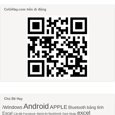
CoGiHay.com trên di động
Chủ Đề Hay
Android
APPLE
/Windows
Bluetooth
bảng tính
excel
Excel
dang ky facebook
Cài đặt Facebook
Dark Mode