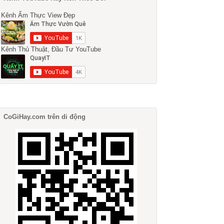
Kênh Ẩm Thực View Đẹp
Kênh Thủ Thuật, Đầu Tư YouTube
CoGiHay.com trên di động