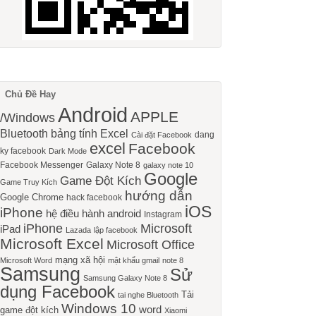
Chủ Đề Hay
Android
APPLE
/Windows
Bluetooth
bảng tính Excel
dang
Cài đặt Facebook
excel
Facebook
ky facebook
Dark Mode
Facebook Messenger
Galaxy Note 8
galaxy note 10
Google
Game Đột Kích
Game Truy Kích
hướng dẫn
Google Chrome
hack facebook
iOS
iPhone
hệ điều hành android
Instagram
iPhone
Microsoft
iPad
Lazada
lập facebook
Microsoft Excel
Microsoft Office
mạng xã hội
Microsoft Word
mật khẩu gmail
note 8
Samsung
Sử
Samsung Galaxy Note 8
dụng Facebook
Tải
tai nghe Bluetooth
Windows 10
word
game đột kích
Xiaomi