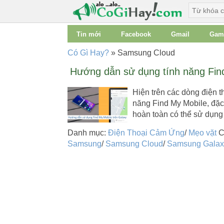
Tin mới
Facebook
Gmail
Gam
Có Gì Hay?
»
Samsung Cloud
Hướng dẫn sử dụng tính năng Find
Hiện trên các dòng điện t
năng Find My Mobile, đặ
hoàn toàn có thể sử dụn
Danh mục:
Điện Thoại Cảm Ứng
/
Mẹo vặt
C
Samsung
/
Samsung Cloud
/
Samsung Galax