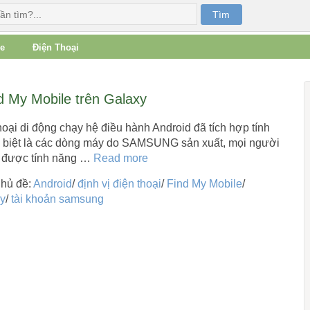
e
Điện Thoại
 My Mobile trên Galaxy
hoại di động chạy hệ điều hành Android đã tích hợp tính
c biệt là các dòng máy do SAMSUNG sản xuất, mọi người
g được tính năng …
Read more
hủ đề:
Android
/
định vị điện thoại
/
Find My Mobile
/
y
/
tài khoản samsung