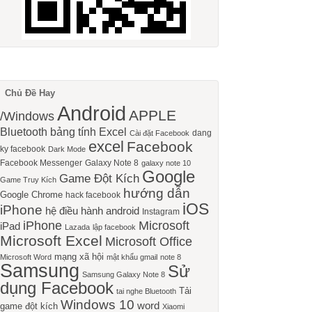
Chủ Đề Hay
Android
APPLE
/Windows
Bluetooth
bảng tính Excel
dang
Cài đặt Facebook
excel
Facebook
ky facebook
Dark Mode
Facebook Messenger
Galaxy Note 8
galaxy note 10
Google
Game Đột Kích
Game Truy Kích
hướng dẫn
Google Chrome
hack facebook
iOS
iPhone
hệ điều hành android
Instagram
iPhone
Microsoft
iPad
Lazada
lập facebook
Microsoft Excel
Microsoft Office
mạng xã hội
Microsoft Word
mật khẩu gmail
note 8
Samsung
Sử
Samsung Galaxy Note 8
dụng Facebook
Tải
tai nghe Bluetooth
Windows 10
word
game đột kích
Xiaomi