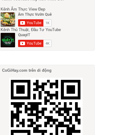
Kênh Ẩm Thực View Đẹp
Kênh Thủ Thuật, Đầu Tư YouTube
CoGiHay.com trên di động