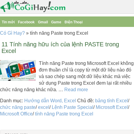
Tin mới
Facebook
Gmail
Game
Điện Thoại
Có Gì Hay?
»
tính năng Paste trong Excel
11 Tính năng hữu ích của lệnh PASTE trong
Excel
Tính năng Paste trong Microsoft Excel không
đơn thuần chỉ là copy từ một dữ liệu nào đó
và sao chép sang một dữ liệu khác mà việc
sử dụng Paste trong Excel đem lại rất nhiều
chức năng năng khác nữa. …
Read more
Danh mục:
Hướng dẫn Word, Excel
Chủ đề:
bảng tính Excel
/
chức năng paste
/
excel
/
Lệnh Paste Special
/
Microsoft Excel
/
Microsoft Office
/
tính năng Paste trong Excel