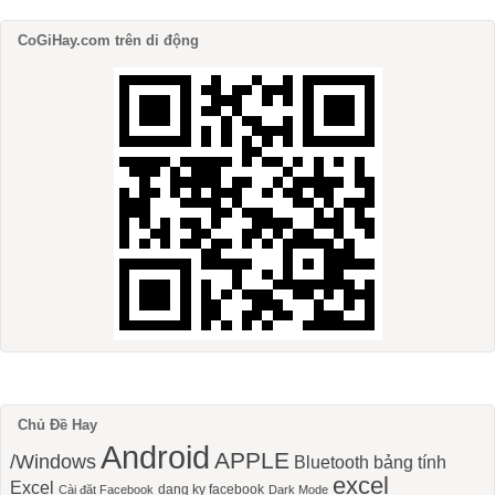
CoGiHay.com trên di động
Chủ Đề Hay
Android
APPLE
/Windows
Bluetooth
bảng tính
excel
Excel
dang ky facebook
Cài đặt Facebook
Dark Mode