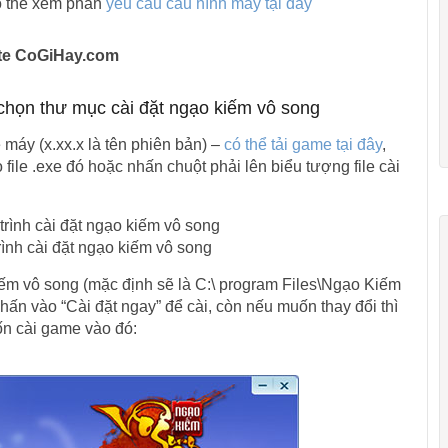
ó thể xem phần
yêu cầu cấu hình máy tại đây
site CoGiHay.com
chọn thư mục cài đặt ngạo kiếm vô song
ề máy (x.xx.x là tên phiên bản) –
có thể tải game tại đây
,
file .exe đó hoặc nhấn chuột phải lên biểu tượng file cài
ình cài đặt ngạo kiếm vô song
ếm vô song (mặc định sẽ là C:\ program Files\Ngạo Kiếm
nhấn vào “Cài đặt ngay” để cài, còn nếu muốn thay đổi thì
n cài game vào đó: