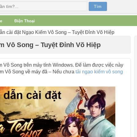
e
Điện Thoại
n cài đặt Ngạo Kiếm Vô Song – Tuyệt Đỉnh Võ Hiệp
m Vô Song – Tuyệt Đỉnh Võ Hiệp
ếm Vô Song trên máy tính Windows. Để làm được việc này
iếm Vô Song về máy đã – Nếu chưa
tải ngạo kiếm vô song