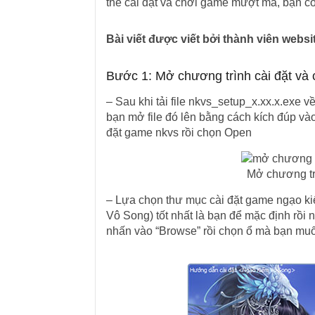
thể cài đặt và chơi game mượt mà, bạn c
Bài viết được viết bởi thành viên web
Bước 1: Mở chương trình cài đặt và 
– Sau khi tải file nkvs_setup_x.xx.x.exe v
bạn mở file đó lên bằng cách kích đúp vào 
đặt game nkvs rồi chọn Open
Mở chương tr
– Lựa chọn thư mục cài đặt game ngạo ki
Vô Song) tốt nhất là bạn để mặc định rồi 
nhấn vào “Browse” rồi chọn ổ mà bạn muố