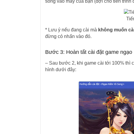
song vào máy của bạn (đợi cho tiến trình 
Tiế
* Lưu ý nếu đang cài mà
không muốn cà
đừng có nhấn vào đó.
Bước 3: Hoàn tất cài đặt game ngạo
– Sau bước 2, khi game cài tới 100% thì c
hình dưới đây: