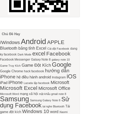
Chủ Đề Hay
Android
APPLE
/Windows
Bluetooth
bảng tính Excel
dang
Cài đặt Facebook
excel
Facebook
ky facebook
Dark Mode
Facebook Messenger
Galaxy Note 8
galaxy note 10
Google
Game Đột Kích
Game Truy Kích
hướng dẫn
Google Chrome
hack facebook
iOS
iPhone
hệ điều hành android
Instagram
iPhone
Microsoft
iPad
Lazada
lập facebook
Microsoft Excel
Microsoft Office
mạng xã hội
Microsoft Word
mật khẩu gmail
note 8
Samsung
Sử
Samsung Galaxy Note 8
dụng Facebook
Tải
tai nghe Bluetooth
Windows 10
word
game đột kích
Xiaomi