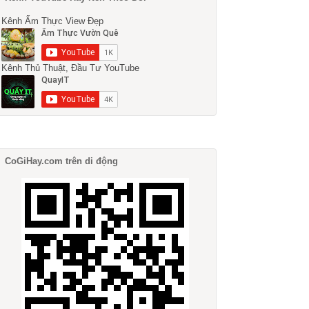
Kênh Ẩm Thực View Đẹp
Kênh Thủ Thuật, Đầu Tư YouTube
CoGiHay.com trên di động