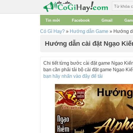
Tin mới
Facebook
Gmail
Gam
Có Gì Hay?
»
Hướng dẫn Game
»
Hướng dẫ
Hướng dẫn cài đặt Ngạo Kiế
Chi tiết từng bước cài đặt game Ngạo Ki
bạn cần phải tải bộ cài đặt game Ngạo K
bạn hãy nhấn vào đây để tải