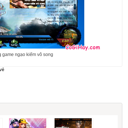
g game ngạo kiếm vô song
vẻ