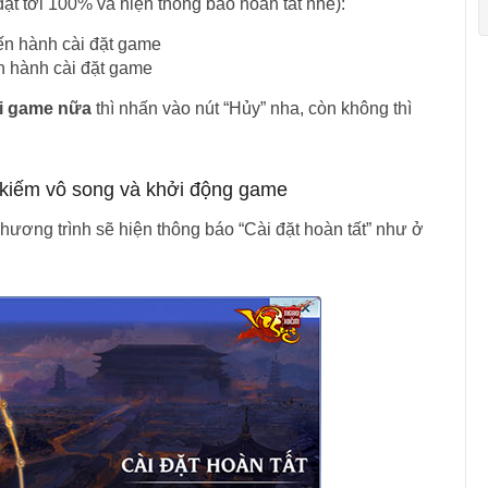
đạt tới 100% và hiện thông báo hoàn tất nhé):
n hành cài đặt game
i game nữa
thì nhấn vào nút “Hủy” nha, còn không thì
 kiếm vô song và khởi động game
hương trình sẽ hiện thông báo “Cài đặt hoàn tất” như ở