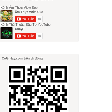
Kênh Ẩm Thực View Đẹp
Kênh Thủ Thuật, Đầu Tư YouTube
CoGiHay.com trên di động