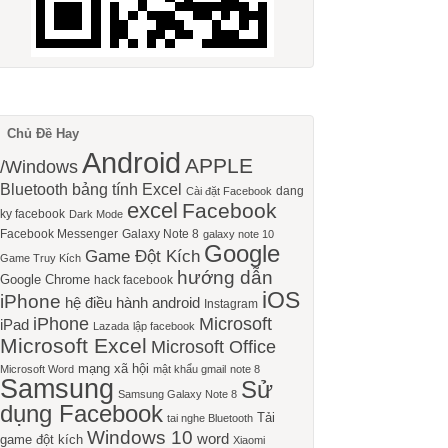
Chủ Đề Hay
Android
APPLE
/Windows
Bluetooth
bảng tính Excel
dang
Cài đặt Facebook
excel
Facebook
ky facebook
Dark Mode
Facebook Messenger
Galaxy Note 8
galaxy note 10
Google
Game Đột Kích
Game Truy Kích
hướng dẫn
Google Chrome
hack facebook
iOS
iPhone
hệ điều hành android
Instagram
iPhone
Microsoft
iPad
Lazada
lập facebook
Microsoft Excel
Microsoft Office
mạng xã hội
Microsoft Word
mật khẩu gmail
note 8
Samsung
Sử
Samsung Galaxy Note 8
dụng Facebook
Tải
tai nghe Bluetooth
Windows 10
word
game đột kích
Xiaomi