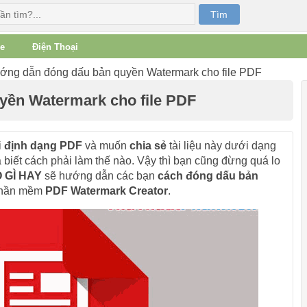
e
Điện Thoại
ng dẫn đóng dấu bản quyền Watermark cho file PDF
ền Watermark cho file PDF
i
định dạng PDF
và muốn
chia sẻ
tài liệu này dưới dạng
iết cách phải làm thế nào. Vậy thì bạn cũng đừng quá lo
 GÌ HAY
sẽ hướng dẫn các bạn
cách đóng dấu bản
phần mềm
PDF Watermark Creator
.