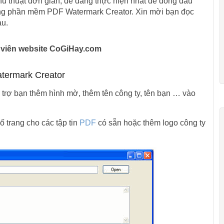
hủ thuật đơn giản, dễ dàng thực hiện nhất để đóng dấu
ng phần mềm PDF Watermark Creator. Xin mời bạn đọc
au.
h viên website CoGiHay.com
atermark Creator
trợ bạn thêm hình mờ, thêm tên công ty, tên bạn … vào
số trang cho các tập tin
PDF
có sẵn hoặc thêm logo công ty