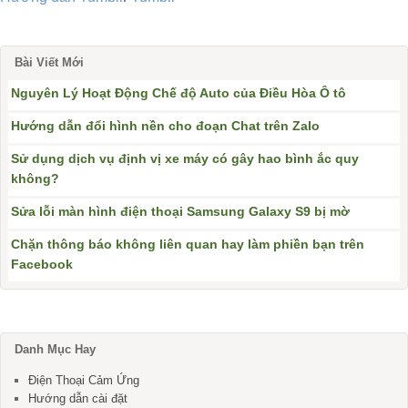
Bài Viết Mới
Nguyên Lý Hoạt Động Chế độ Auto của Điều Hòa Ô tô
Hướng dẫn đổi hình nền cho đoạn Chat trên Zalo
Sử dụng dịch vụ định vị xe máy có gây hao bình ắc quy
không?
Sửa lỗi màn hình điện thoại Samsung Galaxy S9 bị mờ
Chặn thông báo không liên quan hay làm phiền bạn trên
Facebook
Danh Mục Hay
Điện Thoại Cảm Ứng
Hướng dẫn cài đặt