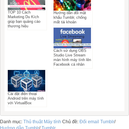
TOP 10 Cách
Hướng dẫn đổi mật
Marketing Du Kích
khẩu Tumblr, chống
giúp bạn quảng cáo
mất tài khoản
thương hiệu
Cách sử dụng OBS
Studio Live Stream
màn hình máy tính lên
Facebook cá nhân
Cài đặt điện thoại
Android trên máy tính
với VirtualBox
Danh mục:
Thủ thuật Máy tính
Chủ đề:
Đổi email Tumblr
/
Hướng dẫn Tumblr
/
Tumblr