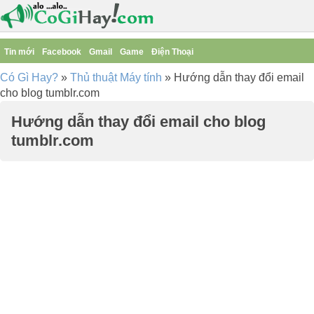
Tin mới
Facebook
Gmail
Game
Điện Thoại
Có Gì Hay?
»
Thủ thuật Máy tính
»
Hướng dẫn thay đổi email
cho blog tumblr.com
Hướng dẫn thay đổi email cho blog
tumblr.com