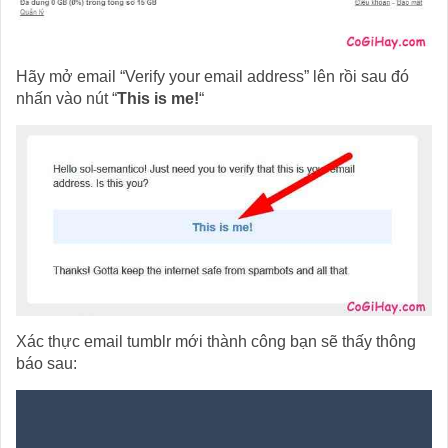
Hãy mở email “Verify your email address” lên rồi sau đó
nhấn vào nút “
This is me!
“
Xác thực email tumblr mới thành công bạn sẽ thấy thông
báo sau: