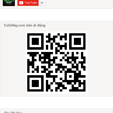
CoGiHay.com trên di động