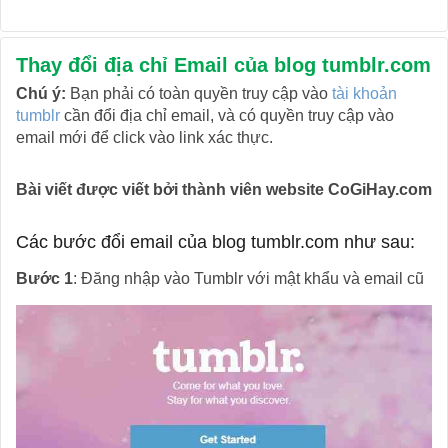
Thay đổi địa chỉ Email của blog tumblr.com
Chú ý:
Bạn phải có toàn quyền truy cập vào
tài khoản
tumblr
cần đổi địa chỉ email, và có quyền truy cập vào
email mới để click vào link xác thực.
Bài viết được viết bởi thành viên website CoGiHay.com
Các bước đổi email của blog tumblr.com như sau:
Bước 1
: Đăng nhập vào Tumblr với mật khẩu và email cũ