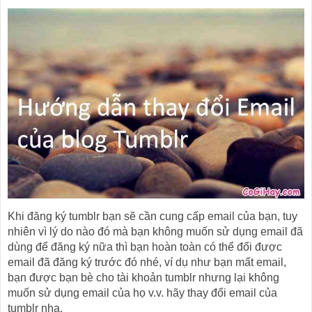
Khi đăng ký tumblr bạn sẽ cần cung cấp email của bạn, tuy
nhiên vì lý do nào đó mà bạn không muốn sử dụng email đã
dùng để đăng ký nữa thì bạn hoàn toàn có thể đổi được
email đã đăng ký trước đó nhé, ví dụ như bạn mất email,
bạn được bạn bè cho tài khoản tumblr nhưng lại không
muốn sử dụng email của họ v.v. hãy thay đổi email của
tumblr nha.