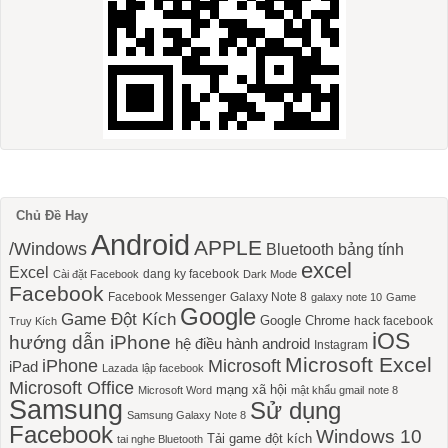
Chủ Đề Hay
Android
APPLE
/Windows
Bluetooth
bảng tính
excel
Excel
dang ky facebook
Cài đặt Facebook
Dark Mode
Facebook
Facebook Messenger
Galaxy Note 8
galaxy note 10
Game
Google
Game Đột Kích
Google Chrome
hack facebook
Truy Kích
iOS
hướng dẫn iPhone
hệ điều hành android
Instagram
Microsoft Excel
iPhone
Microsoft
iPad
Lazada
lập facebook
Microsoft Office
mạng xã hội
Microsoft Word
mật khẩu gmail
note 8
Samsung
Sử dụng
Samsung Galaxy Note 8
Facebook
Windows 10
Tải game đột kích
tai nghe Bluetooth