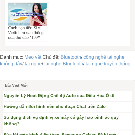
Cách nạp tiền SIM
Viettel trả sau thông
qua thẻ cào *199#
Danh mục:
Mẹo vặt
Chủ đề:
Bluetooth
/
công nghệ tai nghe
không dây
/
tai nghe
/
tai nghe Bluetooth
/
tai nghe truyền thống
Bài Viết Mới
Nguyên Lý Hoạt Động Chế độ Auto của Điều Hòa Ô tô
Hướng dẫn đổi hình nền cho đoạn Chat trên Zalo
Sử dụng dịch vụ định vị xe máy có gây hao bình ắc quy
không?
Sửa lỗi màn hình điện thoại Samsung Galaxy S9 bị mờ