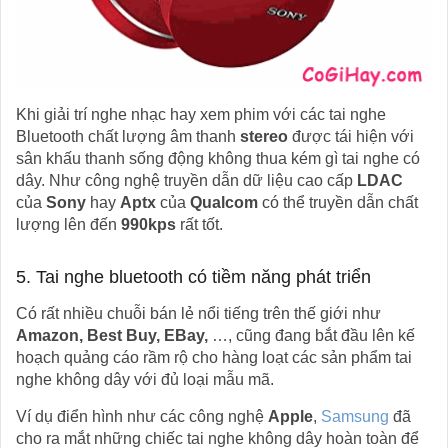
Khi giải trí nghe nhạc hay xem phim với các tai nghe
Bluetooth chất lượng âm thanh
stereo
được tái hiện với
sân khấu thanh sống động không thua kém gì tai nghe có
dây. Như công nghệ truyền dẫn dữ liệu cao cấp
LDAC
của
Sony
hay
Aptx
của
Qualcom
có thể truyền dẫn chất
lượng lên đến
990kps
rất tốt.
5. Tai nghe bluetooth có tiềm năng phát triển
Có rất nhiều chuỗi bán lẻ nổi tiếng trên thế giới như
Amazon, Best Buy, EBay,
…, cũng đang bắt đầu lên kế
hoạch quảng cáo rầm rộ cho hàng loạt các sản phẩm tai
nghe không dây với đủ loại mẫu mã.
Ví dụ điển hình như các công nghệ
Apple
,
Samsung
đã
cho ra mắt những chiếc tai nghe không dây hoàn toàn để