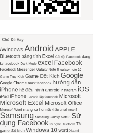
Chủ Đề Hay
Android
APPLE
/Windows
Bluetooth
bảng tính Excel
dang
Cài đặt Facebook
excel
Facebook
ky facebook
Dark Mode
Facebook Messenger
Galaxy Note 8
galaxy note 10
Google
Game Đột Kích
Game Truy Kích
hướng dẫn
Google Chrome
hack facebook
iOS
iPhone
hệ điều hành android
Instagram
iPhone
Microsoft
iPad
Lazada
lập facebook
Microsoft Excel
Microsoft Office
mạng xã hội
Microsoft Word
mật khẩu gmail
note 8
Samsung
Sử
Samsung Galaxy Note 8
dụng Facebook
Tải
tai nghe Bluetooth
Windows 10
word
game đột kích
Xiaomi