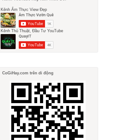
Kênh Ẩm Thực View Đẹp
Kênh Thủ Thuật, Đầu Tư YouTube
CoGiHay.com trên di động