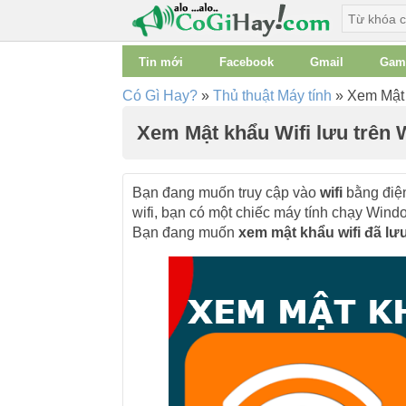
Tin mới
Facebook
Gmail
Gam
Có Gì Hay?
»
Thủ thuật Máy tính
»
Xem Mật 
Xem Mật khẩu Wifi lưu trên
Bạn đang muốn truy cập vào
wifi
bằng điện
wifi, bạn có một chiếc máy tính chạy Win
Bạn đang muốn
xem mật khẩu wifi đã lư