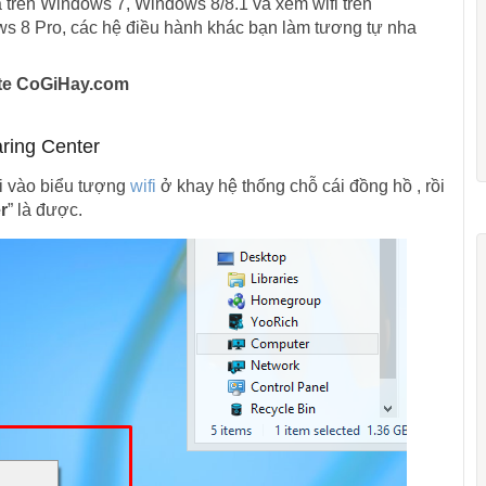
 trên Windows 7, Windows 8/8.1 và xem wifi trên
ws 8 Pro, các hệ điều hành khác bạn làm tương tự nha
site CoGiHay.com
ring Center
ải vào biểu tượng
wifi
ở khay hệ thống chỗ cái đồng hồ , rồi
r
” là được.