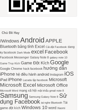
Chủ Đề Hay
Android
APPLE
/Windows
Bluetooth
bảng tính Excel
dang
Cài đặt Facebook
excel
Facebook
ky facebook
Dark Mode
Facebook Messenger
Galaxy Note 8
galaxy note 10
Google
Game Đột Kích
Game Truy Kích
hướng dẫn
Google Chrome
hack facebook
iOS
iPhone
hệ điều hành android
Instagram
iPhone
Microsoft
iPad
Lazada
lập facebook
Microsoft Excel
Microsoft Office
mạng xã hội
Microsoft Word
mật khẩu gmail
note 8
Samsung
Sử
Samsung Galaxy Note 8
dụng Facebook
Tải
tai nghe Bluetooth
Windows 10
word
game đột kích
Xiaomi