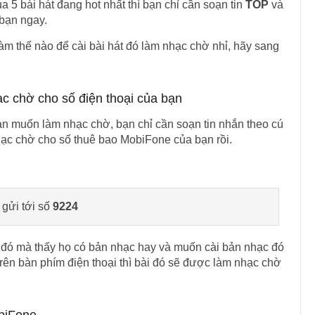
 5 bài hát đang hot nhất thì bạn chỉ cần soạn tin
TOP
và
 bạn ngay.
làm thế nào để cài bài hát đó làm nhạc chờ nhỉ, hãy sang
ạc chờ cho số điện thoại của bạn
ạn muốn làm nhạc chờ, bạn chỉ cần soạn tin nhắn theo cú
nhạc chờ cho số thuê bao MobiFone của bạn rồi.
gửi tới số
9224
đó mà thấy họ có bản nhạc hay và muốn cài bản nhạc đó
trên bàn phím điện thoại thì bài đó sẽ được làm nhạc chờ