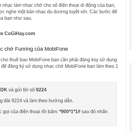
n nhạc làm nhạc chờ cho số điện thoại di động của bạn,
được nghe một bản nhạc du dương tuyệt vời. Các bước để
ủa bạn như sau.
site CoGiHay.com
hạc chờ Funring của MobiFone
ờ cho thuê bao MobiFone bạn cần phải đăng ksy sử dụng
, để đăng ký sử dụng nhạc chờ MobiFone bạn làm theo 1
:
DK
và gửi tới số
9224
ổng đài 9224 và làm theo hướng dẫn.
gọi của điện thoại rồi bấm:
*900*1*1#
sau đó nhấn