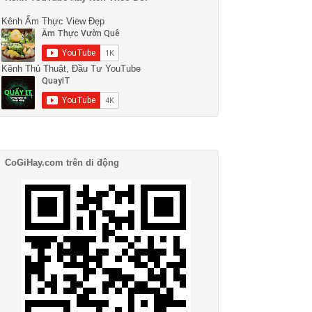
Kênh Ẩm Thực View Đẹp
Kênh Thủ Thuật, Đầu Tư YouTube
CoGiHay.com trên di động