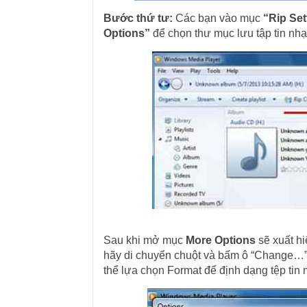
Bước thứ tư:
Các bạn vào mục
“Rip Set
Options”
để chọn thư mục lưu tập tin nhạ
Sau khi mở mục
More Options
sẽ xuất hi
hãy di chuyển chuột và bấm ô “Change…” 
thể lựa chọn Format để định dạng tệp ti