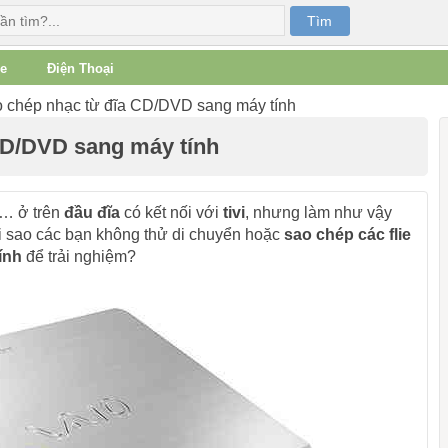
e
Điện Thoại
 chép nhạc từ đĩa CD/DVD sang máy tính
CD/DVD sang máy tính
,… ở trên
đầu đĩa
có kết nối với
tivi
, nhưng làm như vậy
i sao các bạn không thử di chuyển hoặc
sao chép các flie
ính
để trải nghiệm?