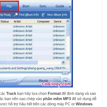
 các
Track
bạn hãy lựa chọn
Format
để định dạng và sao
các bạn nên sao chép vào
phần mềm MP3
để sử dụng dễ
ược hỗ trợ hầu hết trên các dòng máy PC or
Windows
.