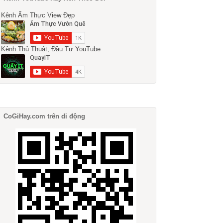
Kênh Ẩm Thực View Đẹp
Kênh Thủ Thuật, Đầu Tư YouTube
CoGiHay.com trên di động