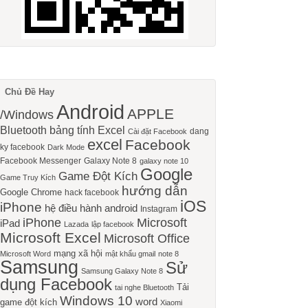
Chủ Đề Hay
Android
APPLE
/Windows
Bluetooth
bảng tính Excel
dang
Cài đặt Facebook
excel
Facebook
ky facebook
Dark Mode
Facebook Messenger
Galaxy Note 8
galaxy note 10
Google
Game Đột Kích
Game Truy Kích
hướng dẫn
Google Chrome
hack facebook
iOS
iPhone
hệ điều hành android
Instagram
iPhone
Microsoft
iPad
Lazada
lập facebook
Microsoft Excel
Microsoft Office
mạng xã hội
Microsoft Word
mật khẩu gmail
note 8
Samsung
Sử
Samsung Galaxy Note 8
dụng Facebook
Tải
tai nghe Bluetooth
Windows 10
word
game đột kích
Xiaomi