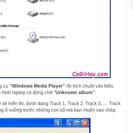
g cụ
“Windows Media Player”
rồi kích chuột vào biểu
 hình laptop có dòng chữ “
Unknown album”
.
D sẽ hiển thị, dưới dạng Track 1, Track 2, Track 3, … Track
ng ô vuông trước những con số mà bạn muốn sao chép.