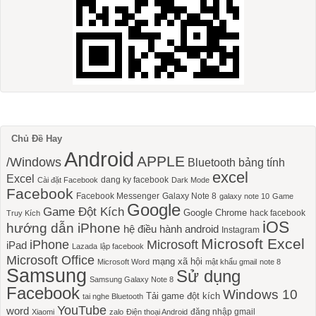
Chủ Đề Hay
Android
APPLE
/Windows
Bluetooth
bảng tính
excel
Excel
dang ky facebook
Cài đặt Facebook
Dark Mode
Facebook
Facebook Messenger
Galaxy Note 8
galaxy note 10
Game
Google
Game Đột Kích
Google Chrome
hack facebook
Truy Kích
iOS
hướng dẫn iPhone
hệ điều hành android
Instagram
Microsoft Excel
iPhone
Microsoft
iPad
Lazada
lập facebook
Microsoft Office
mạng xã hội
Microsoft Word
mật khẩu gmail
note 8
Samsung
Sử dụng
Samsung Galaxy Note 8
Facebook
Windows 10
Tải game đột kích
tai nghe Bluetooth
YouTube
word
đăng nhập gmail
Xiaomi
zalo
Điện thoại Android