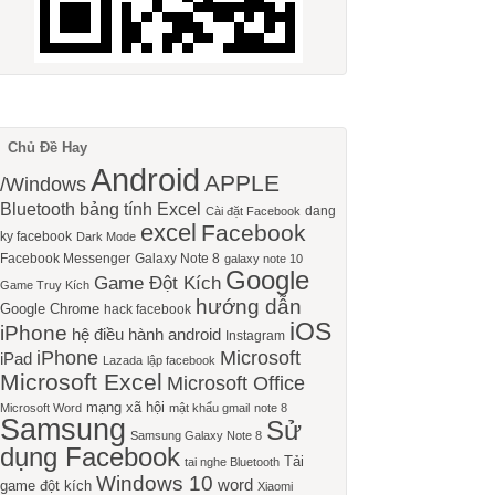
Chủ Đề Hay
Android
APPLE
/Windows
Bluetooth
bảng tính Excel
dang
Cài đặt Facebook
excel
Facebook
ky facebook
Dark Mode
Facebook Messenger
Galaxy Note 8
galaxy note 10
Google
Game Đột Kích
Game Truy Kích
hướng dẫn
Google Chrome
hack facebook
iOS
iPhone
hệ điều hành android
Instagram
iPhone
Microsoft
iPad
Lazada
lập facebook
Microsoft Excel
Microsoft Office
mạng xã hội
Microsoft Word
mật khẩu gmail
note 8
Samsung
Sử
Samsung Galaxy Note 8
dụng Facebook
Tải
tai nghe Bluetooth
Windows 10
word
game đột kích
Xiaomi