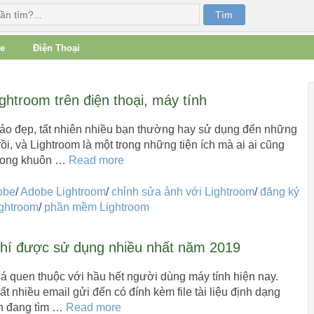
e
Điện Thoại
htroom trên điện thoại, máy tính
ảo đẹp, tất nhiên nhiều bạn thường hay sử dụng đến những
i, và Lightroom là một trong những tiện ích mà ai ai cũng
trong khuôn …
Read more
obe
/
Adobe Lightroom
/
chỉnh sửa ảnh với Lightroom
/
đăng ký
ightroom
/
phần mềm Lightroom
í được sử dụng nhiều nhất năm 2019
há quen thuộc với hầu hết người dùng máy tính hiện nay.
 nhiều email gửi đến có đính kèm file tài liệu định dạng
bạn đang tìm …
Read more