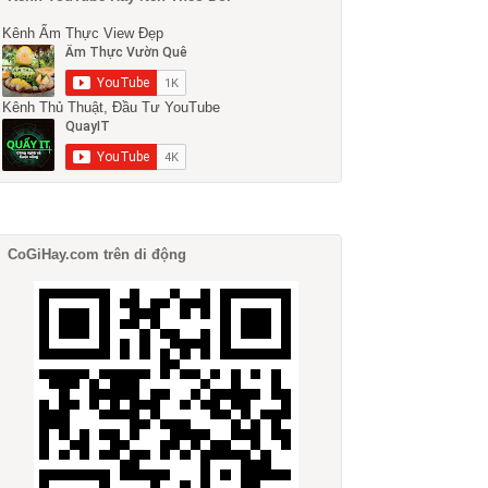
Kênh Ẩm Thực View Đẹp
Kênh Thủ Thuật, Đầu Tư YouTube
CoGiHay.com trên di động