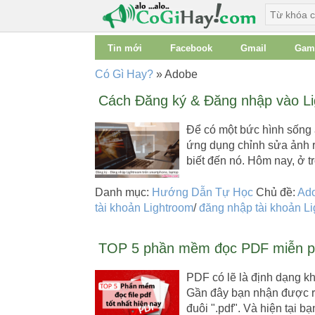
Tin mới
Facebook
Gmail
Gam
Có Gì Hay?
»
Adobe
Cách Đăng ký & Đăng nhập vào Lig
Để có một bức hình sống 
ứng dụng chỉnh sửa ảnh rồ
biết đến nó. Hôm nay, ở 
Danh mục:
Hướng Dẫn Tự Học
Chủ đề:
Ad
tài khoản Lightroom
/
đăng nhập tài khoản L
TOP 5 phần mềm đọc PDF miễn ph
PDF có lẽ là định dạng k
Gần đây bạn nhận được rất
đuôi ".pdf". Và hiện tại 