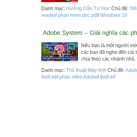
Danh mục:
Hướng Dẫn Tự Học
Chủ đề:
/W
reader
/
phan mem doc pdf
/
Windows 10
Adobe System – Giải nghĩa các 
Nếu bạn là một người mới
các bạn đã nghe đến cái 
chia theo các nhánh nhỏ,
Danh mục:
Thủ thuật Máy tính
Chủ đề:
Adob
thiết kế
/
phần mềm Adobe
/
thiết kế