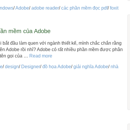
indows
/
Adobe
/
adobe reader
/
các phần mềm đọc pdf
/
foxit
phần mềm của Adobe
 bắt đầu làm quen với ngành thiết kế, mình chắc chắn rằng
tên Adobe rồi nhỉ? Adobe có rất nhiều phần mềm được phân
 tên gọi của …
Read more
e
/
design
/
Designer
/
đồ họa Adobe
/
giải nghĩa Adobe
/
nhà