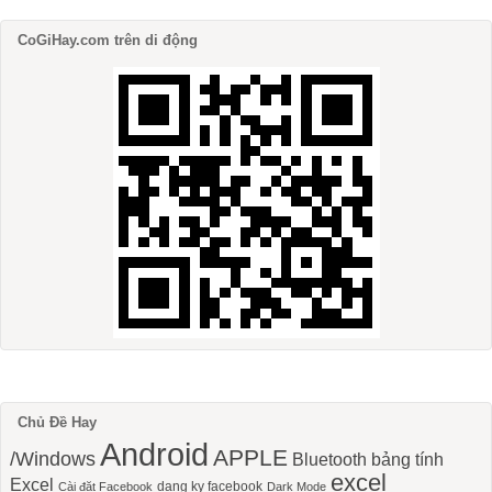
CoGiHay.com trên di động
Chủ Đề Hay
Android
APPLE
/Windows
Bluetooth
bảng tính
excel
Excel
dang ky facebook
Cài đặt Facebook
Dark Mode