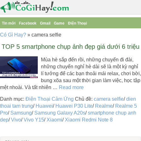
Tin mới
Facebook
Gmail
Game
Điện Thoại
Có Gì Hay?
»
camera selfie
TOP 5 smartphone chụp ảnh đẹp giá dưới 6 triệu
Mùa hè sắp đến rồi, những chuyến đi đài,
những chuyến nghỉ hè dài sẽ là một kỳ nghỉ
lí tưởng để các bạn thoải mái relax, chơi bời,
bung xõa sau một thời gian làm việc, học tập
mệt nhoài. Và tất nhiên …
Read more
Danh mục:
Điện Thoại Cảm Ứng
Chủ đề:
camera selfie
/
dien
thoai tam trung
/
Huawei
/
Huawei P30 Lite
/
Realme
/
Realme 5
Pro
/
Samsung
/
Samsung Galaxy A20s
/
smartphone chup anh
dep
/
Vivo
/
Vivo Y15
/
Xiaomi
/
Xiaomi Redmi Note 8