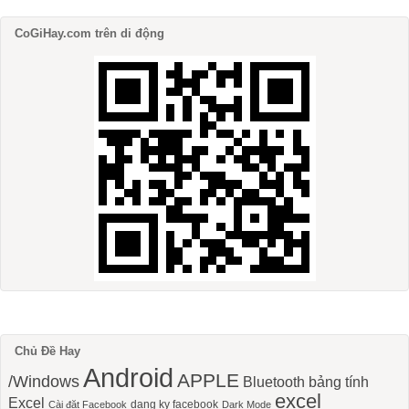
CoGiHay.com trên di động
Chủ Đề Hay
Android
APPLE
/Windows
Bluetooth
bảng tính
excel
Excel
dang ky facebook
Cài đặt Facebook
Dark Mode