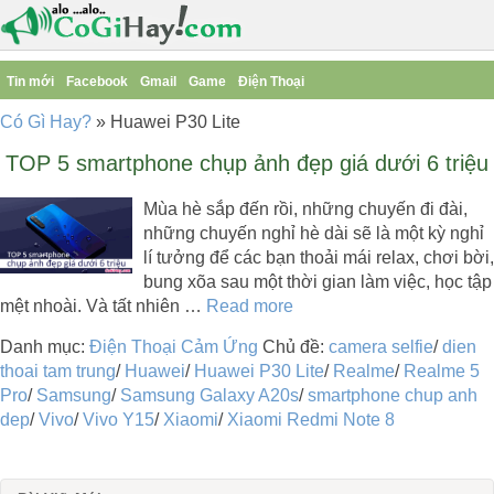
Tin mới
Facebook
Gmail
Game
Điện Thoại
Có Gì Hay?
»
Huawei P30 Lite
TOP 5 smartphone chụp ảnh đẹp giá dưới 6 triệu
Mùa hè sắp đến rồi, những chuyến đi đài,
những chuyến nghỉ hè dài sẽ là một kỳ nghỉ
lí tưởng để các bạn thoải mái relax, chơi bời,
bung xõa sau một thời gian làm việc, học tập
mệt nhoài. Và tất nhiên …
Read more
Danh mục:
Điện Thoại Cảm Ứng
Chủ đề:
camera selfie
/
dien
thoai tam trung
/
Huawei
/
Huawei P30 Lite
/
Realme
/
Realme 5
Pro
/
Samsung
/
Samsung Galaxy A20s
/
smartphone chup anh
dep
/
Vivo
/
Vivo Y15
/
Xiaomi
/
Xiaomi Redmi Note 8