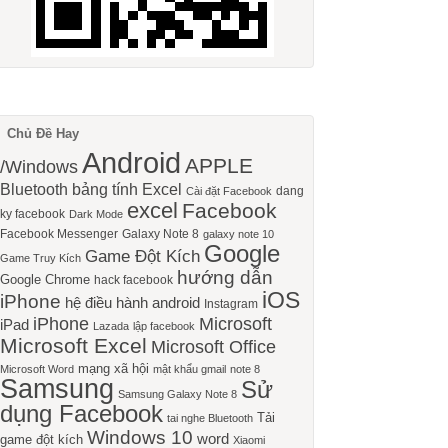
Chủ Đề Hay
Android
APPLE
/Windows
Bluetooth
bảng tính Excel
dang
Cài đặt Facebook
excel
Facebook
ky facebook
Dark Mode
Facebook Messenger
Galaxy Note 8
galaxy note 10
Google
Game Đột Kích
Game Truy Kích
hướng dẫn
Google Chrome
hack facebook
iOS
iPhone
hệ điều hành android
Instagram
iPhone
Microsoft
iPad
Lazada
lập facebook
Microsoft Excel
Microsoft Office
mạng xã hội
Microsoft Word
mật khẩu gmail
note 8
Samsung
Sử
Samsung Galaxy Note 8
dụng Facebook
Tải
tai nghe Bluetooth
Windows 10
word
game đột kích
Xiaomi