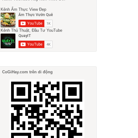
Kênh Ẩm Thực View Đẹp
Kênh Thủ Thuật, Đầu Tư YouTube
CoGiHay.com trên di động