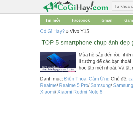
Tin mới
Facebook
Gmail
Gam
Có Gì Hay?
»
Vivo Y15
TOP 5 smartphone chụp ảnh đẹp gi
Mùa hè sắp đến rồi, những
lí tưởng để các bạn thoải 
học tập mệt nhoài. Và tấ
Danh mục:
Điện Thoại Cảm Ứng
Chủ đề:
ca
Realme
/
Realme 5 Pro
/
Samsung
/
Samsung
Xiaomi
/
Xiaomi Redmi Note 8