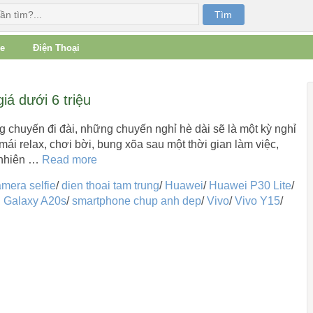
e
Điện Thoại
á dưới 6 triệu
 chuyến đi đài, những chuyến nghỉ hè dài sẽ là một kỳ nghỉ
mái relax, chơi bời, bung xõa sau một thời gian làm việc,
t nhiên …
Read more
mera selfie
/
dien thoai tam trung
/
Huawei
/
Huawei P30 Lite
/
 Galaxy A20s
/
smartphone chup anh dep
/
Vivo
/
Vivo Y15
/