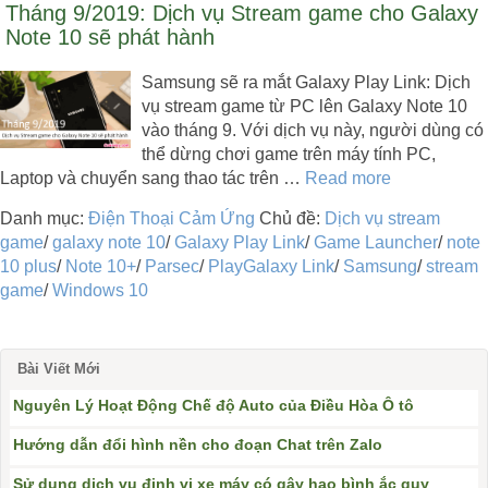
Tháng 9/2019: Dịch vụ Stream game cho Galaxy
Note 10 sẽ phát hành
Samsung sẽ ra mắt Galaxy Play Link: Dịch
vụ stream game từ PC lên Galaxy Note 10
vào tháng 9. Với dịch vụ này, người dùng có
thể dừng chơi game trên máy tính PC,
Laptop và chuyển sang thao tác trên …
Read more
Danh mục:
Điện Thoại Cảm Ứng
Chủ đề:
Dịch vụ stream
game
/
galaxy note 10
/
Galaxy Play Link
/
Game Launcher
/
note
10 plus
/
Note 10+
/
Parsec
/
PlayGalaxy Link
/
Samsung
/
stream
game
/
Windows 10
Bài Viết Mới
Nguyên Lý Hoạt Động Chế độ Auto của Điều Hòa Ô tô
Hướng dẫn đổi hình nền cho đoạn Chat trên Zalo
Sử dụng dịch vụ định vị xe máy có gây hao bình ắc quy