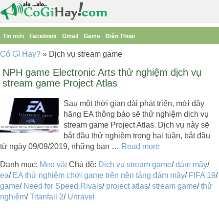
Tin mới
Facebook
Gmail
Game
Điện Thoại
Có Gì Hay?
»
Dịch vụ stream game
NPH game Electronic Arts thử nghiệm dịch vụ
stream game Project Atlas
Sau một thời gian dài phát triển, mới đây
hãng EA thông báo sẽ thử nghiệm dịch vụ
stream game Project Atlas. Dịch vụ này sẽ
bắt đầu thử nghiệm trong hai tuần, bắt đầu
từ ngày 09/09/2019, những bạn …
Read more
Danh mục:
Mẹo vặt
Chủ đề:
Dịch vụ stream game
/
đám mây
/
ea
/
EA thử nghiệm chơi game trên nền tảng đám mây
/
FIFA 19
/
game
/
Need for Speed Rivals
/
project atlas
/
stream game
/
thử
nghiệm
/
Titanfall 2
/
Unravel