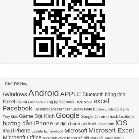
Chủ Đề Hay
Android
APPLE
/Windows
Bluetooth
bảng tính
excel
Excel
dang ky facebook
Cài đặt Facebook
Dark Mode
Facebook
Facebook Messenger
Galaxy Note 8
galaxy note 10
Game
Google
Game Đột Kích
Google Chrome
hack facebook
Truy Kích
iOS
hướng dẫn iPhone
hệ điều hành android
Instagram
Microsoft Excel
iPhone
Microsoft
iPad
Lazada
lập facebook
Microsoft Office
mạng xã hội
Microsoft Word
mật khẩu gmail
note 8