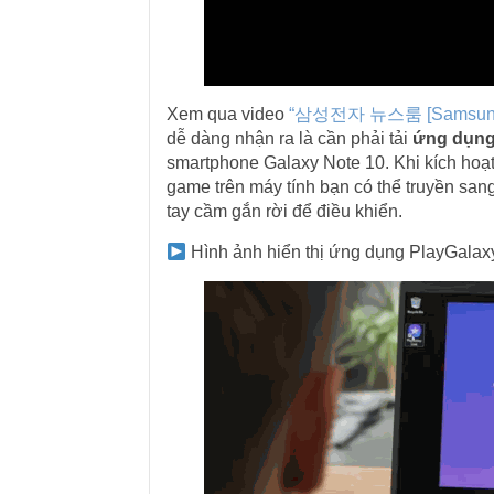
Xem qua video
“삼성전자 뉴스룸 [Samsung
dễ dàng nhận ra là cần phải tải
ứng dụng
smartphone Galaxy Note 10. Khi kích hoạt
game trên máy tính bạn có thể truyền san
tay cầm gắn rời để điều khiển.
Hình ảnh hiển thị ứng dụng PlayGalax