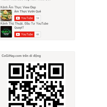
Kênh Ẩm Thực View Đẹp
Kênh Thủ Thuật, Đầu Tư YouTube
CoGiHay.com trên di động