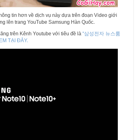
hông tin hơn về dịch vụ này dựa trên đoạn Video giới
đăng lên trang YouTube Samsung Hàn Quốc.
hãng trên Kênh Youtube với tiêu đề là
“삼성전자 뉴스룸
EM TẠI ĐÂY.