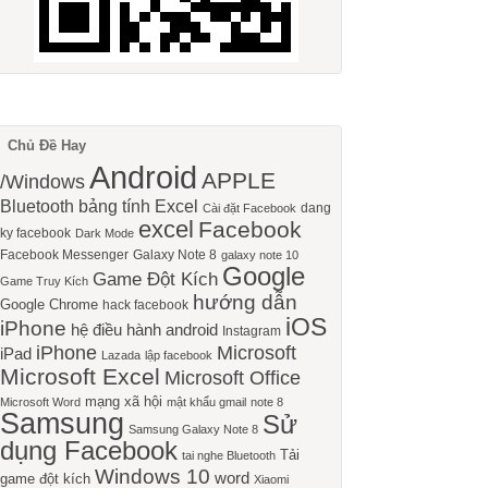
Chủ Đề Hay
Android
APPLE
/Windows
Bluetooth
bảng tính Excel
dang
Cài đặt Facebook
excel
Facebook
ky facebook
Dark Mode
Facebook Messenger
Galaxy Note 8
galaxy note 10
Google
Game Đột Kích
Game Truy Kích
hướng dẫn
Google Chrome
hack facebook
iOS
iPhone
hệ điều hành android
Instagram
iPhone
Microsoft
iPad
Lazada
lập facebook
Microsoft Excel
Microsoft Office
mạng xã hội
Microsoft Word
mật khẩu gmail
note 8
Samsung
Sử
Samsung Galaxy Note 8
dụng Facebook
Tải
tai nghe Bluetooth
Windows 10
word
game đột kích
Xiaomi