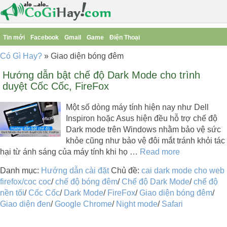
Tin mới
Facebook
Gmail
Game
Điện Thoại
Có Gì Hay?
»
Giao diện bóng đêm
Hướng dẫn bật chế độ Dark Mode cho trình
duyệt Cốc Cốc, FireFox
Một số dòng máy tính hiện nay như Dell
Inspiron hoặc Asus hiện đều hỗ trợ chế độ
Dark mode trên Windows nhằm bảo vệ sức
khỏe cũng như bảo vệ đôi mắt tránh khỏi tác
hại từ ánh sáng của máy tính khi họ …
Read more
Danh mục:
Hướng dẫn cài đặt
Chủ đề:
cai dark mode cho web
firefox/coc coc
/
chế độ bóng đêm
/
Chế độ Dark Mode
/
chế độ
nền tối
/
Cốc Cốc
/
Dark Mode
/
FireFox
/
Giao diện bóng đêm
/
Giao diện đen
/
Google Chrome
/
Night mode
/
Safari