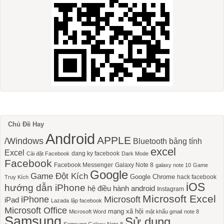
Chủ Đề Hay
Android
APPLE
/Windows
Bluetooth
bảng tính
excel
Excel
dang ky facebook
Cài đặt Facebook
Dark Mode
Facebook
Facebook Messenger
Galaxy Note 8
galaxy note 10
Game
Google
Game Đột Kích
Google Chrome
hack facebook
Truy Kích
iOS
hướng dẫn iPhone
hệ điều hành android
Instagram
Microsoft Excel
iPhone
Microsoft
iPad
Lazada
lập facebook
Microsoft Office
mạng xã hội
Microsoft Word
mật khẩu gmail
note 8
Samsung
Sử dụng