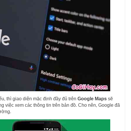
u, thì giao diện mặc định đầy đủ trên
Google Maps
sẽ
g việc xem các thông tin trên bản đồ. Cho nên, Google đã
đường.