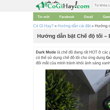
Tin mới
Facebook
Gmail
Gam
Có Gì Hay?
»
Hướng dẫn cài đặt
»
Hướng dẫ
Hướng dẫn bật Chế độ tối –
Dark Mode
là chế độ đang rất HOT ở các 
có thể sử dụng chế độ tối cho ứng dụng
G
đôi mắt của mình tránh khỏi ánh sáng xanh t