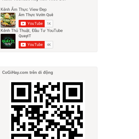
Kênh Ẩm Thực View Đẹp
Kênh Thủ Thuật, Đầu Tư YouTube
CoGiHay.com trên di động