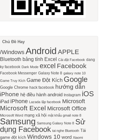
Chủ Đề Hay
Android
APPLE
/Windows
Bluetooth
bảng tính Excel
dang
Cài đặt Facebook
excel
Facebook
ky facebook
Dark Mode
Facebook Messenger
Galaxy Note 8
galaxy note 10
Google
Game Đột Kích
Game Truy Kích
hướng dẫn
Google Chrome
hack facebook
iOS
iPhone
hệ điều hành android
Instagram
iPhone
Microsoft
iPad
Lazada
lập facebook
Microsoft Excel
Microsoft Office
mạng xã hội
Microsoft Word
mật khẩu gmail
note 8
Samsung
Sử
Samsung Galaxy Note 8
dụng Facebook
Tải
tai nghe Bluetooth
Windows 10
word
game đột kích
Xiaomi