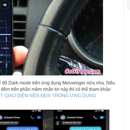
chế độ Dark mode trên ứng dụng Messenger nữa nha. Nếu
 đêm trên phần mềm nhắn tin này thì có thể tham khảo
ẶT GIAO DIỆN NỀN ĐEN TRONG ỨNG DỤNG