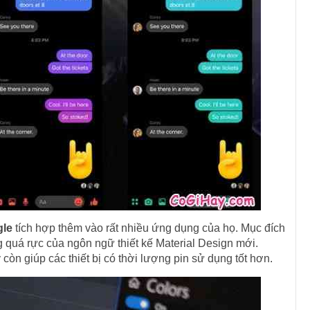
le
tích hợp thêm vào rất nhiều ứng dụng của họ. Mục đích
ng quá rực của ngôn ngữ thiết kế Material Design mới.
còn giúp các thiết bị có thời lượng pin sử dụng tốt hơn.