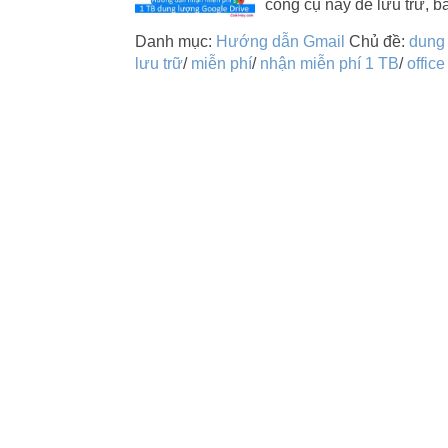
công cụ này để lưu trữ, 
Danh mục:
Hướng dẫn Gmail
Chủ đề:
dung
lưu trữ
/
miễn phí
/
nhận miễn phí 1 TB
/
office