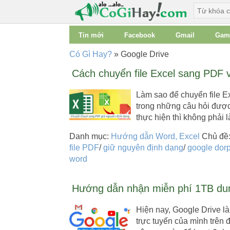
Tin mới
Facebook
Gmail
Gam
Có Gì Hay?
»
Google Drive
Cách chuyển file Excel sang PDF 
Làm sao để chuyển file 
trong những câu hỏi được
thực hiện thì không phải 
Danh mục:
Hướng dẫn Word, Excel
Chủ đề
file PDF
/
giữ nguyên định dạng
/
google dor
word
Hướng dẫn nhận miễn phí 1TB dun
Hiện nay, Google Drive là
trực tuyến của mình trên 