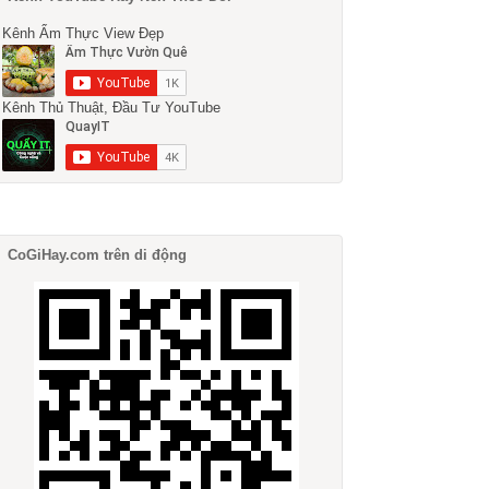
Kênh Ẩm Thực View Đẹp
Kênh Thủ Thuật, Đầu Tư YouTube
CoGiHay.com trên di động