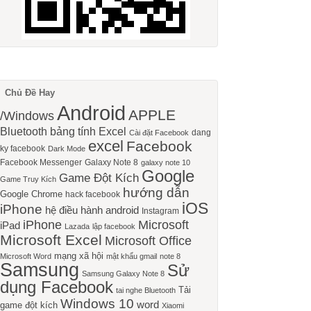
Chủ Đề Hay
Android
APPLE
/Windows
Bluetooth
bảng tính Excel
dang
Cài đặt Facebook
excel
Facebook
ky facebook
Dark Mode
Facebook Messenger
Galaxy Note 8
galaxy note 10
Google
Game Đột Kích
Game Truy Kích
hướng dẫn
Google Chrome
hack facebook
iOS
iPhone
hệ điều hành android
Instagram
iPhone
Microsoft
iPad
Lazada
lập facebook
Microsoft Excel
Microsoft Office
mạng xã hội
Microsoft Word
mật khẩu gmail
note 8
Samsung
Sử
Samsung Galaxy Note 8
dụng Facebook
Tải
tai nghe Bluetooth
Windows 10
word
game đột kích
Xiaomi