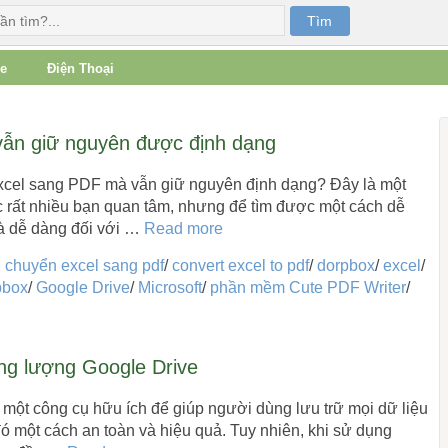
e
Điện Thoại
vẫn giữ nguyên được định dạng
Excel sang PDF mà vẫn giữ nguyên định dạng? Đây là một
 rất nhiều bạn quan tâm, nhưng để tìm được một cách dễ
là dễ dàng đối với …
Read more
:
chuyển excel sang pdf
/
convert excel to pdf
/
dorpbox
/
excel
/
pbox
/
Google Drive
/
Microsoft
/
phần mềm Cute PDF Writer
/
g lượng Google Drive
 một công cụ hữu ích để giúp người dùng lưu trữ mọi dữ liệu
đó một cách an toàn và hiệu quả. Tuy nhiên, khi sử dụng