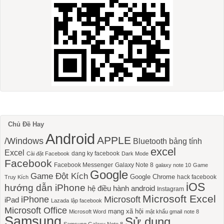
Chủ Đề Hay
Android
APPLE
/Windows
Bluetooth
bảng tính
excel
Excel
dang ky facebook
Cài đặt Facebook
Dark Mode
Facebook
Facebook Messenger
Galaxy Note 8
galaxy note 10
Game
Google
Game Đột Kích
Google Chrome
hack facebook
Truy Kích
iOS
hướng dẫn iPhone
hệ điều hành android
Instagram
Microsoft Excel
iPhone
Microsoft
iPad
Lazada
lập facebook
Microsoft Office
mạng xã hội
Microsoft Word
mật khẩu gmail
note 8
Samsung
Sử dụng