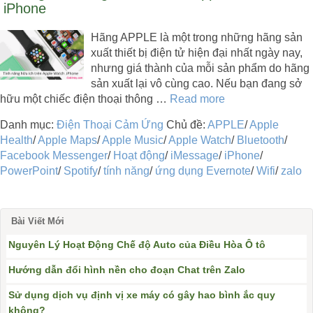
iPhone
Hãng APPLE là một trong những hãng sản
xuất thiết bị điện tử hiện đại nhất ngày nay,
nhưng giá thành của mỗi sản phẩm do hãng
sản xuất lại vô cùng cao. Nếu bạn đang sở
hữu một chiếc điện thoại thông …
Read more
Danh mục:
Điện Thoại Cảm Ứng
Chủ đề:
APPLE
/
Apple
Health
/
Apple Maps
/
Apple Music
/
Apple Watch
/
Bluetooth
/
Facebook Messenger
/
Hoạt động
/
iMessage
/
iPhone
/
PowerPoint
/
Spotify
/
tính năng
/
ứng dụng Evernote
/
Wifi
/
zalo
Bài Viết Mới
Nguyên Lý Hoạt Động Chế độ Auto của Điều Hòa Ô tô
Hướng dẫn đổi hình nền cho đoạn Chat trên Zalo
Sử dụng dịch vụ định vị xe máy có gây hao bình ắc quy
không?