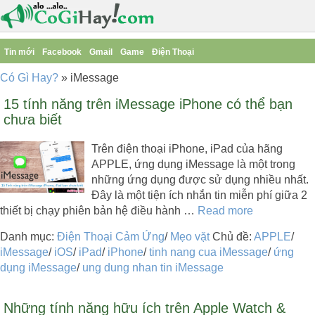
Tin mới
Facebook
Gmail
Game
Điện Thoại
Có Gì Hay?
»
iMessage
15 tính năng trên iMessage iPhone có thể bạn
chưa biết
Trên điện thoại iPhone, iPad của hãng
APPLE, ứng dụng iMessage là một trong
những ứng dụng được sử dụng nhiều nhất.
Đây là một tiện ích nhắn tin miễn phí giữa 2
thiết bị chạy phiên bản hệ điều hành …
Read more
Danh mục:
Điện Thoại Cảm Ứng
/
Mẹo vặt
Chủ đề:
APPLE
/
iMessage
/
iOS
/
iPad
/
iPhone
/
tinh nang cua iMessage
/
ứng
dụng iMessage
/
ung dung nhan tin iMessage
Những tính năng hữu ích trên Apple Watch &