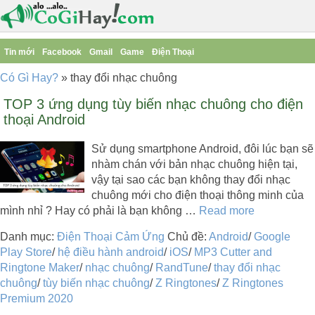
Tin mới
Facebook
Gmail
Game
Điện Thoại
Có Gì Hay?
»
thay đổi nhạc chuông
TOP 3 ứng dụng tùy biến nhạc chuông cho điện
thoại Android
Sử dụng smartphone Android, đôi lúc bạn sẽ
nhàm chán với bản nhạc chuông hiện tại,
vậy tại sao các bạn không thay đổi nhạc
chuông mới cho điện thoại thông minh của
mình nhỉ ? Hay có phải là bạn không …
Read more
Danh mục:
Điện Thoại Cảm Ứng
Chủ đề:
Android
/
Google
Play Store
/
hệ điều hành android
/
iOS
/
MP3 Cutter and
Ringtone Maker
/
nhạc chuông
/
RandTune
/
thay đổi nhạc
chuông
/
tùy biến nhạc chuông
/
Z Ringtones
/
Z Ringtones
Premium 2020