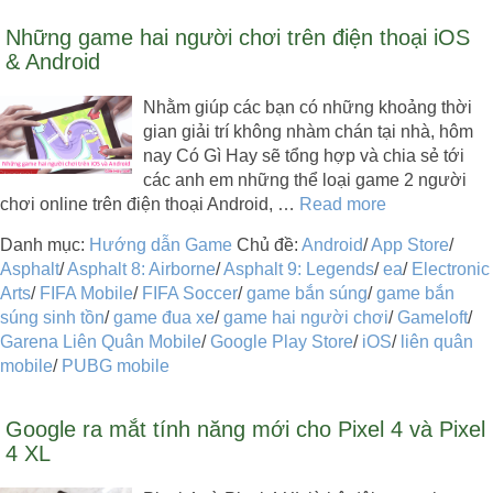
Những game hai người chơi trên điện thoại iOS
& Android
Nhằm giúp các bạn có những khoảng thời
gian giải trí không nhàm chán tại nhà, hôm
nay Có Gì Hay sẽ tổng hợp và chia sẻ tới
các anh em những thể loại game 2 người
chơi online trên điện thoại Android, …
Read more
Danh mục:
Hướng dẫn Game
Chủ đề:
Android
/
App Store
/
Asphalt
/
Asphalt 8: Airborne
/
Asphalt 9: Legends
/
ea
/
Electronic
Arts
/
FIFA Mobile
/
FIFA Soccer
/
game bắn súng
/
game bắn
súng sinh tồn
/
game đua xe
/
game hai người chơi
/
Gameloft
/
Garena Liên Quân Mobile
/
Google Play Store
/
iOS
/
liên quân
mobile
/
PUBG mobile
Google ra mắt tính năng mới cho Pixel 4 và Pixel
4 XL