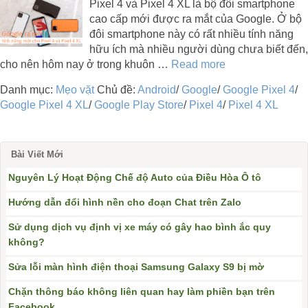
Pixel 4 và Pixel 4 XL là bộ đôi smartphone
cao cấp mới được ra mắt của Google. Ở bộ
đôi smartphone này có rất nhiều tính năng
hữu ích mà nhiều người dùng chưa biết đến,
cho nên hôm nay ở trong khuôn …
Read more
Danh mục:
Mẹo vặt
Chủ đề:
Android
/
Google
/
Google Pixel 4
/
Google Pixel 4 XL
/
Google Play Store
/
Pixel 4
/
Pixel 4 XL
Bài Viết Mới
Nguyên Lý Hoạt Động Chế độ Auto của Điều Hòa Ô tô
Hướng dẫn đổi hình nền cho đoạn Chat trên Zalo
Sử dụng dịch vụ định vị xe máy có gây hao bình ắc quy
không?
Sửa lỗi màn hình điện thoại Samsung Galaxy S9 bị mờ
Chặn thông báo không liên quan hay làm phiền bạn trên
Facebook