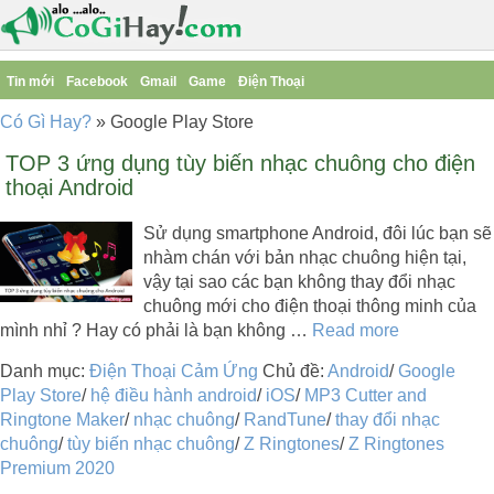
Tin mới
Facebook
Gmail
Game
Điện Thoại
Có Gì Hay?
»
Google Play Store
TOP 3 ứng dụng tùy biến nhạc chuông cho điện
thoại Android
Sử dụng smartphone Android, đôi lúc bạn sẽ
nhàm chán với bản nhạc chuông hiện tại,
vậy tại sao các bạn không thay đổi nhạc
chuông mới cho điện thoại thông minh của
mình nhỉ ? Hay có phải là bạn không …
Read more
Danh mục:
Điện Thoại Cảm Ứng
Chủ đề:
Android
/
Google
Play Store
/
hệ điều hành android
/
iOS
/
MP3 Cutter and
Ringtone Maker
/
nhạc chuông
/
RandTune
/
thay đổi nhạc
chuông
/
tùy biến nhạc chuông
/
Z Ringtones
/
Z Ringtones
Premium 2020