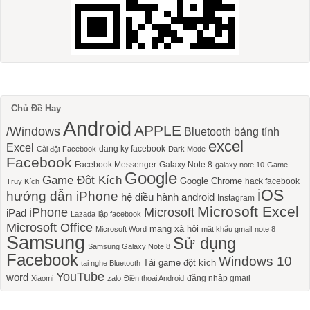
Chủ Đề Hay
Android
APPLE
/Windows
Bluetooth
bảng tính
excel
Excel
dang ky facebook
Cài đặt Facebook
Dark Mode
Facebook
Facebook Messenger
Galaxy Note 8
galaxy note 10
Game
Google
Game Đột Kích
Google Chrome
hack facebook
Truy Kích
iOS
hướng dẫn iPhone
hệ điều hành android
Instagram
Microsoft Excel
iPhone
Microsoft
iPad
Lazada
lập facebook
Microsoft Office
mạng xã hội
Microsoft Word
mật khẩu gmail
note 8
Samsung
Sử dụng
Samsung Galaxy Note 8
Facebook
Windows 10
Tải game đột kích
tai nghe Bluetooth
YouTube
word
đăng nhập gmail
Xiaomi
zalo
Điện thoại Android