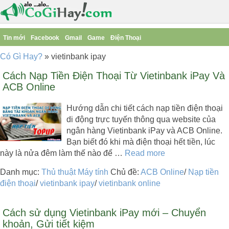
Tin mới
Facebook
Gmail
Game
Điện Thoại
Có Gì Hay?
»
vietinbank ipay
Cách Nạp Tiền Điện Thoại Từ Vietinbank iPay Và
ACB Online
Hướng dẫn chi tiết cách nạp tiền điện thoại
di động trực tuyến thông qua website của
ngân hàng Vietinbank iPay và ACB Online.
Bạn biết đó khi mà điện thoại hết tiền, lúc
này là nửa đêm làm thế nào để …
Read more
Danh mục:
Thủ thuật Máy tính
Chủ đề:
ACB Online
/
Nạp tiền
điện thoại
/
vietinbank ipay
/
vietinbank online
Cách sử dụng Vietinbank iPay mới – Chuyển
khoản, Gửi tiết kiệm