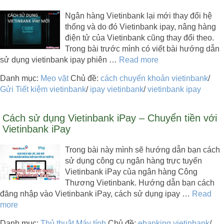
Ngân hàng Vietinbank lại mới thay đổi hệ
thống và do đó Vietinbank ipay, nâng hàng
điện tử của Vietinbank cũng thay đổi theo.
Trong bài trước mình có viết bài hướng dẫn
sử dụng vietinbank ipay phiên …
Read more
Danh mục:
Mẹo vặt
Chủ đề:
cách chuyển khoản vietinbank
/
Gửi Tiết kiệm vietinbank
/
ipay vietinbank
/
vietinbank ipay
Cách sử dụng Vietinbank iPay – Chuyển tiền với
Vietinbank iPay
Trong bài này mình sẽ hướng dẫn bạn cách
sử dụng công cụ ngân hàng trực tuyến
Vietinbank iPay của ngân hàng Công
Thương Vietinbank. Hướng dẫn bạn cách
đăng nhập vào Vietinbank iPay, cách sử dụng ipay …
Read
more
Danh mục:
Thủ thuật Máy tính
Chủ đề:
ebanking vietinbank
/