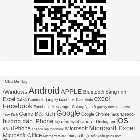
Chủ Đề Hay
Android
APPLE
/Windows
Bluetooth
bảng tính
excel
Excel
dang ky facebook
Cài đặt Facebook
Dark Mode
Facebook
Facebook Messenger
Galaxy Note 8
galaxy note 10
Game
Google
Game Đột Kích
Google Chrome
hack facebook
Truy Kích
iOS
hướng dẫn iPhone
hệ điều hành android
Instagram
Microsoft Excel
iPhone
Microsoft
iPad
Lazada
lập facebook
Microsoft Office
mạng xã hội
Microsoft Word
mật khẩu gmail
note 8