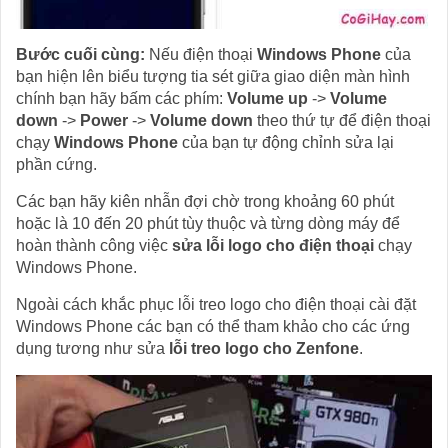
Bước cuối cùng:
Nếu điện thoại
Windows Phone
của
bạn hiện lên biểu tượng tia sét giữa giao diện màn hình
chính bạn hãy bấm các phím:
Volume up
->
Volume
down
->
Power
->
Volume down
theo thứ tự để điện thoại
chạy
Windows Phone
của bạn tự động chỉnh sửa lại
phần cứng.
Các bạn hãy kiên nhẫn đợi chờ trong khoảng 60 phút
hoặc là 10 đến 20 phút tùy thuộc và từng dòng máy để
hoàn thành công việc
sửa lỗi logo cho điện thoại
chạy
Windows Phone.
Ngoài cách khắc phục lỗi treo logo cho điện thoại cài đặt
Windows Phone các bạn có thể tham khảo cho các ứng
dụng tương như sửa
lỗi treo logo cho Zenfone
.