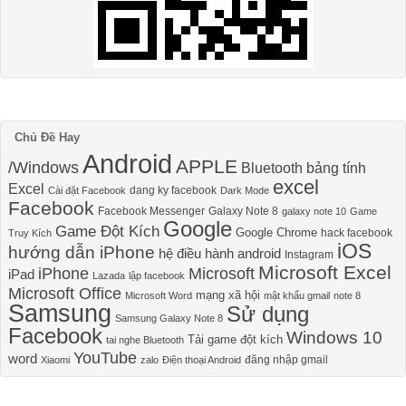
Chủ Đề Hay
Android
APPLE
/Windows
Bluetooth
bảng tính
excel
Excel
dang ky facebook
Cài đặt Facebook
Dark Mode
Facebook
Facebook Messenger
Galaxy Note 8
galaxy note 10
Game
Google
Game Đột Kích
Google Chrome
hack facebook
Truy Kích
iOS
hướng dẫn iPhone
hệ điều hành android
Instagram
Microsoft Excel
iPhone
Microsoft
iPad
Lazada
lập facebook
Microsoft Office
mạng xã hội
Microsoft Word
mật khẩu gmail
note 8
Samsung
Sử dụng
Samsung Galaxy Note 8
Facebook
Windows 10
Tải game đột kích
tai nghe Bluetooth
YouTube
word
đăng nhập gmail
Xiaomi
zalo
Điện thoại Android