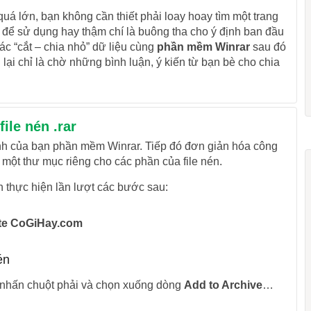
 quá lớn, bạn không cần thiết phải loay hoay tìm một trang
để sử dụng hay thậm chí là buông tha cho ý định ban đầu
ác “cắt – chia nhỏ” dữ liệu cùng
phần mềm Winrar
sau đó
n lại chỉ là chờ những bình luận, ý kiến từ bạn bè cho chia
ile nén .rar
tính của bạn phần mềm Winrar. Tiếp đó đơn giản hóa công
 một thư mục riêng cho các phần của file nén.
n thực hiện lần lượt các bước sau:
site CoGiHay.com
én
 nhấn chuột phải và chọn xuống dòng
Add to Archive
…