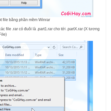
t file bằng phần mềm Winrar
file .rar có đuôi là .part1.rar cho tới .partX.rar (X tương
ile)