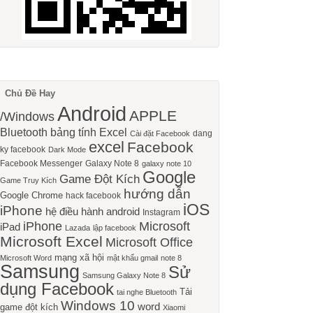
Chủ Đề Hay
Android
APPLE
/Windows
Bluetooth
bảng tính Excel
dang
Cài đặt Facebook
excel
Facebook
ky facebook
Dark Mode
Facebook Messenger
Galaxy Note 8
galaxy note 10
Google
Game Đột Kích
Game Truy Kích
hướng dẫn
Google Chrome
hack facebook
iOS
iPhone
hệ điều hành android
Instagram
iPhone
Microsoft
iPad
Lazada
lập facebook
Microsoft Excel
Microsoft Office
mạng xã hội
Microsoft Word
mật khẩu gmail
note 8
Samsung
Sử
Samsung Galaxy Note 8
dụng Facebook
Tải
tai nghe Bluetooth
Windows 10
word
game đột kích
Xiaomi