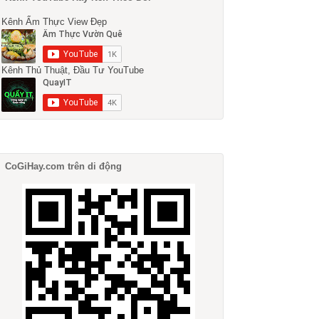
Kênh Ẩm Thực View Đẹp
Kênh Thủ Thuật, Đầu Tư YouTube
CoGiHay.com trên di động