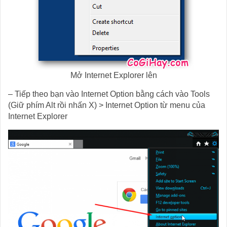
Mở Internet Explorer lên
– Tiếp theo bạn vào Internet Option bằng cách vào Tools
(Giữ phím Alt rồi nhấn X) > Internet Option từ menu của
Internet Explorer