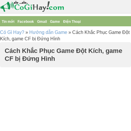
Tin mới
Facebook
Gmail
Game
Điện Thoại
Có Gì Hay?
»
Hướng dẫn Game
»
Cách Khắc Phục Game Đột
Kích, game CF bị Đứng Hình
Cách Khắc Phục Game Đột Kích, game
CF bị Đứng Hình