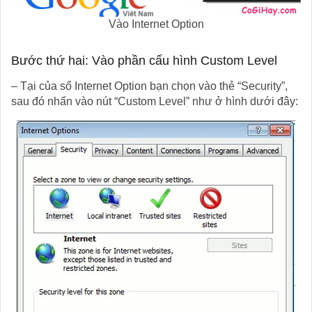
Vào Internet Option
Bước thứ hai: Vào phần cấu hình Custom Level
– Tại của sổ Internet Option bạn chọn vào thẻ “Security”,
sau đó nhấn vào nút “Custom Level” như ở hình dưới đây: