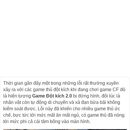
Thời gian gần đây một trong những lỗi rất thường xuyên
xảy ra với các game thủ đột kích khi đang chơi game CF đó
là hiện tượng
Game Đột kích 2.0
bị đứng hình, đôi lúc là
nhân vật còn tự động di chuyển và xả đạn bừa bãi không
kiểm soát được. Lỗi này đã khiến cho nhiều game thủ ức
chế, bực tức tới mức mất ăn mất ngủ, có game thủ đã nóng
tới mức phi cả cái tăm bông vào màn hình.