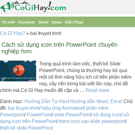
Tin mới
Facebook
Gmail
Game
Điện Thoại
Có Gì Hay?
»
bai thuyet trinh
Cách sử dụng icon trên PowerPoint chuyên
nghiệp hơn
Trong quá trình làm việc, thiết kế Slide
PowerPoint, chúng ta thường hay bỏ qua
một số tính năng hữu ích có trên phần mềm
nay, vậy nên trong bài viết lần này, chủ đề
chính mà Có Gì Hay muốn đề cập và …
Read more
Danh mục:
Hướng Dẫn Tự Học
/
Hướng dẫn Word, Excel
Chủ
đề:
bai thuyet trinh
/
hiệu ứng Animation
/
phần mềm
Powerpoint
/
PowerPoint
/
slide PowerPoint
/
sử dụng icon
/
sử
dụng icon trên PowerPoint
/
them icon vao slide powerpoint
/
thiết kế slide PowerPoint