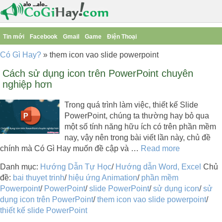
Tin mới
Facebook
Gmail
Game
Điện Thoại
Có Gì Hay?
»
them icon vao slide powerpoint
Cách sử dụng icon trên PowerPoint chuyên
nghiệp hơn
Trong quá trình làm việc, thiết kế Slide
PowerPoint, chúng ta thường hay bỏ qua
một số tính năng hữu ích có trên phần mềm
nay, vậy nên trong bài viết lần này, chủ đề
chính mà Có Gì Hay muốn đề cập và …
Read more
Danh mục:
Hướng Dẫn Tự Học
/
Hướng dẫn Word, Excel
Chủ
đề:
bai thuyet trinh
/
hiệu ứng Animation
/
phần mềm
Powerpoint
/
PowerPoint
/
slide PowerPoint
/
sử dụng icon
/
sử
dụng icon trên PowerPoint
/
them icon vao slide powerpoint
/
thiết kế slide PowerPoint