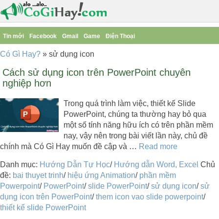
Tin mới
Facebook
Gmail
Game
Điện Thoại
Có Gì Hay?
»
sử dụng icon
Cách sử dụng icon trên PowerPoint chuyên
nghiệp hơn
Trong quá trình làm việc, thiết kế Slide
PowerPoint, chúng ta thường hay bỏ qua
một số tính năng hữu ích có trên phần mềm
nay, vậy nên trong bài viết lần này, chủ đề
chính mà Có Gì Hay muốn đề cập và …
Read more
Danh mục:
Hướng Dẫn Tự Học
/
Hướng dẫn Word, Excel
Chủ
đề:
bai thuyet trinh
/
hiệu ứng Animation
/
phần mềm
Powerpoint
/
PowerPoint
/
slide PowerPoint
/
sử dụng icon
/
sử
dụng icon trên PowerPoint
/
them icon vao slide powerpoint
/
thiết kế slide PowerPoint