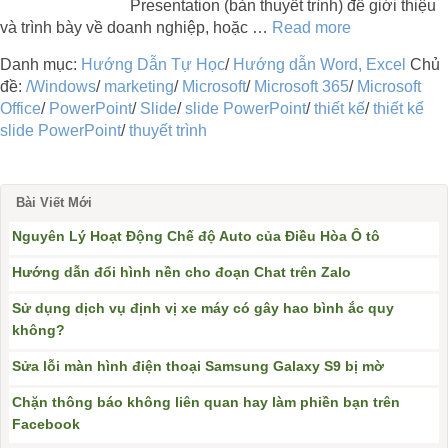
Presentation (bản thuyết trình) để giới thiệu
và trình bày về doanh nghiệp, hoặc …
Read more
Danh mục:
Hướng Dẫn Tự Học
/
Hướng dẫn Word, Excel
Chủ
đề:
/Windows
/
marketing
/
Microsoft
/
Microsoft 365
/
Microsoft
Office
/
PowerPoint
/
Slide
/
slide PowerPoint
/
thiết kế
/
thiết kế
slide PowerPoint
/
thuyết trình
Bài Viết Mới
Nguyên Lý Hoạt Động Chế độ Auto của Điều Hòa Ô tô
Hướng dẫn đổi hình nền cho đoạn Chat trên Zalo
Sử dụng dịch vụ định vị xe máy có gây hao bình ắc quy
không?
Sửa lỗi màn hình điện thoại Samsung Galaxy S9 bị mờ
Chặn thông báo không liên quan hay làm phiền bạn trên
Facebook