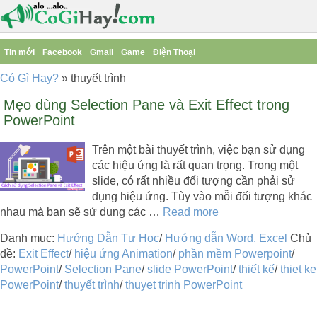
Tin mới
Facebook
Gmail
Game
Điện Thoại
Có Gì Hay?
»
thuyết trình
Mẹo dùng Selection Pane và Exit Effect trong
PowerPoint
Trên một bài thuyết trình, việc bạn sử dụng
các hiệu ứng là rất quan trọng. Trong một
slide, có rất nhiều đối tượng cần phải sử
dụng hiệu ứng. Tùy vào mỗi đối tượng khác
nhau mà bạn sẽ sử dụng các …
Read more
Danh mục:
Hướng Dẫn Tự Học
/
Hướng dẫn Word, Excel
Chủ
đề:
Exit Effect
/
hiệu ứng Animation
/
phần mềm Powerpoint
/
PowerPoint
/
Selection Pane
/
slide PowerPoint
/
thiết kế
/
thiet ke
PowerPoint
/
thuyết trình
/
thuyet trinh PowerPoint