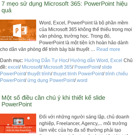
7 mẹo sử dụng Microsoft 365: PowerPoint hiệu
quả
Word, Excel, PowerPoint là bộ phần mềm
của Microsoft 365 không thể thiếu trong mọi
văn phòng, trường học. Trong đó,
PowerPoint là một tiện ích hoàn hảo dành
cho dân văn phòng để trình bày bài thuyết …
Read more
Danh mục:
Hướng Dẫn Tự Học
/
Hướng dẫn Word, Excel
Chủ
đề:
excel
/
Microsoft
/
Microsoft 365
/
PowerPoint
/
slide
PowerPoint
/
thuyết trình
/
thuyet trinh PowerPoint
/
trình chiếu
PowerPoint
/
ứng dụng PowerPoint
/
word
Một số điều cần chú ý khi thiết kế slide
PowerPoint
Đối với những người sáng lập, chủ doanh
nghiệp, Freelancer, Agency,... môi trường
làm việc của họ đa số thường phải tạo