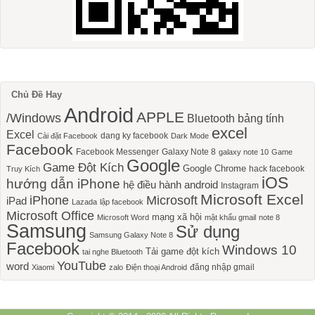
Chủ Đề Hay
Android
APPLE
/Windows
Bluetooth
bảng tính
excel
Excel
dang ky facebook
Cài đặt Facebook
Dark Mode
Facebook
Facebook Messenger
Galaxy Note 8
galaxy note 10
Game
Google
Game Đột Kích
Google Chrome
hack facebook
Truy Kích
iOS
hướng dẫn iPhone
hệ điều hành android
Instagram
Microsoft Excel
iPhone
Microsoft
iPad
Lazada
lập facebook
Microsoft Office
mạng xã hội
Microsoft Word
mật khẩu gmail
note 8
Samsung
Sử dụng
Samsung Galaxy Note 8
Facebook
Windows 10
Tải game đột kích
tai nghe Bluetooth
YouTube
word
đăng nhập gmail
Xiaomi
zalo
Điện thoại Android