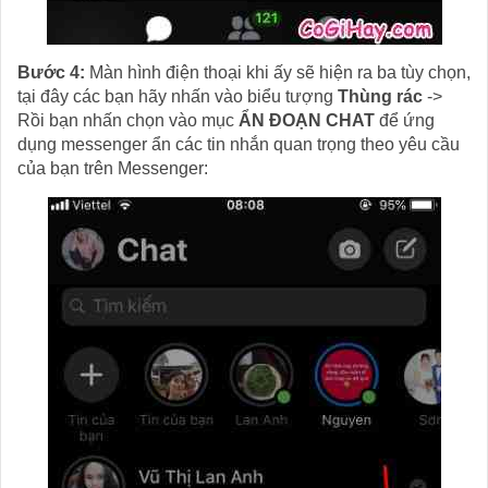
Bước 4:
Màn hình điện thoại khi ấy sẽ hiện ra ba tùy chọn,
tại đây các bạn hãy nhấn vào biểu tượng
Thùng rác
->
Rồi bạn nhấn chọn vào mục
ẨN ĐOẠN CHAT
để ứng
dụng messenger ẩn các tin nhắn quan trọng theo yêu cầu
của bạn trên Messenger: