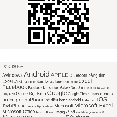
Chủ Đề Hay
Android
APPLE
/Windows
Bluetooth
bảng tính
excel
Excel
dang ky facebook
Cài đặt Facebook
Dark Mode
Facebook
Facebook Messenger
Galaxy Note 8
galaxy note 10
Game
Google
Game Đột Kích
Google Chrome
hack facebook
Truy Kích
iOS
hướng dẫn iPhone
hệ điều hành android
Instagram
Microsoft Excel
iPhone
Microsoft
iPad
Lazada
lập facebook
Microsoft Office
mạng xã hội
Microsoft Word
mật khẩu gmail
note 8