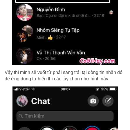
Vậy thì mình sẽ vuốt từ phải sang trái tại dòng tin nhắn đó
để ứng dụng tự hiển thị các tùy chọn như hình này: