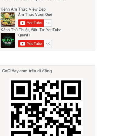
Kênh Ẩm Thực View Đẹp
Kênh Thủ Thuật, Đầu Tư YouTube
CoGiHay.com trên di động