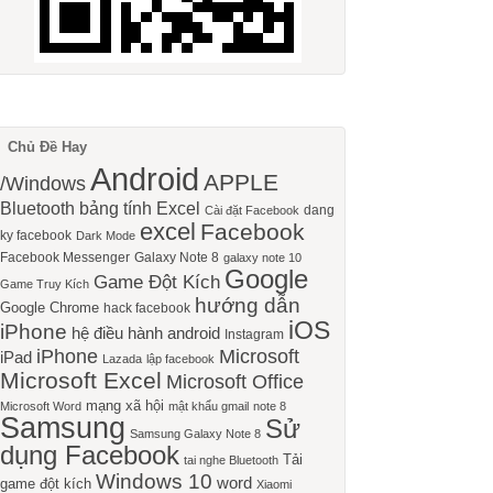
Chủ Đề Hay
Android
APPLE
/Windows
Bluetooth
bảng tính Excel
dang
Cài đặt Facebook
excel
Facebook
ky facebook
Dark Mode
Facebook Messenger
Galaxy Note 8
galaxy note 10
Google
Game Đột Kích
Game Truy Kích
hướng dẫn
Google Chrome
hack facebook
iOS
iPhone
hệ điều hành android
Instagram
iPhone
Microsoft
iPad
Lazada
lập facebook
Microsoft Excel
Microsoft Office
mạng xã hội
Microsoft Word
mật khẩu gmail
note 8
Samsung
Sử
Samsung Galaxy Note 8
dụng Facebook
Tải
tai nghe Bluetooth
Windows 10
word
game đột kích
Xiaomi