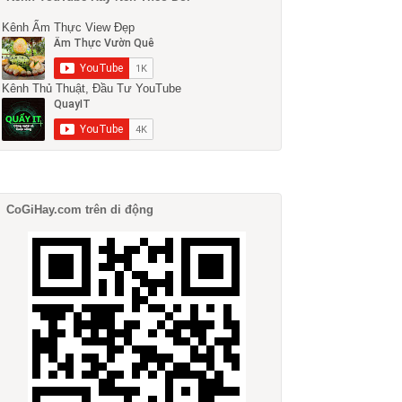
Kênh Ẩm Thực View Đẹp
Kênh Thủ Thuật, Đầu Tư YouTube
CoGiHay.com trên di động