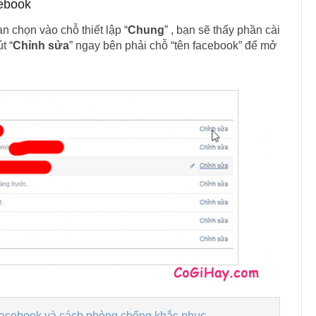
ebook
n chọn vào chỗ thiết lập “
Chung
” , bạn sẽ thấy phần cài
t “
Chỉnh sửa
” ngay bên phải chỗ “tên facebook” để mở
facebook và cách phòng chống khắc phục