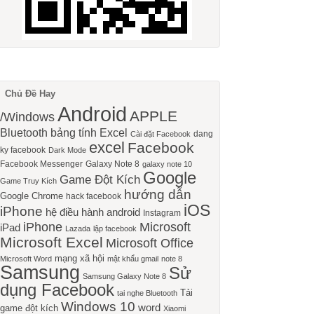
Chủ Đề Hay
Android
APPLE
/Windows
Bluetooth
bảng tính Excel
dang
Cài đặt Facebook
excel
Facebook
ky facebook
Dark Mode
Facebook Messenger
Galaxy Note 8
galaxy note 10
Google
Game Đột Kích
Game Truy Kích
hướng dẫn
Google Chrome
hack facebook
iOS
iPhone
hệ điều hành android
Instagram
iPhone
Microsoft
iPad
Lazada
lập facebook
Microsoft Excel
Microsoft Office
mạng xã hội
Microsoft Word
mật khẩu gmail
note 8
Samsung
Sử
Samsung Galaxy Note 8
dụng Facebook
Tải
tai nghe Bluetooth
Windows 10
word
game đột kích
Xiaomi