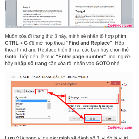
Muốn xóa đi trang thứ 3 này, mình sẽ nhấn tổ hợp phím
CTRL + G
để mở hộp thoại
“Find and Replace”
. Hộp
thoại Find and Replace hiển thị ra, các bạn hãy chọn thẻ
Goto
. Tiếp đến, ở mục
“Enter page number”
, mọi người
hãy
nhập số trang
cần xóa rồi nhấn vào
GOTO
nhé.
Lưu ý
là trong ví dụ này mình sẽ đánh số 3, vì đó là vị trí