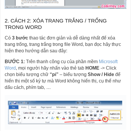
2. CÁCH 2: XÓA TRANG TRẮNG / TRỐNG
TRONG WORD
Có
3 bước
thao tác đơn giản và dễ dàng nhất để xóa
trang trống, trang trắng trong file Word, bạn đọc hãy thực
hiện theo hướng dẫn sau đây:
BƯỚC 1:
Trên thanh công cụ của phần mềm
Microsoft
Word
, mọi người hãy nhấn vào thẻ tab
HOME
-> Click
chọn biểu tượng chữ
“pi”
– biểu tượng
Show / Hide
để
hiển thị một số ký tự mà Word không hiển thị, cụ thể như
dấu cách, phím tab, …