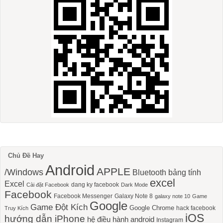
Chủ Đề Hay
Android
APPLE
/Windows
Bluetooth
bảng tính
excel
Excel
dang ky facebook
Cài đặt Facebook
Dark Mode
Facebook
Facebook Messenger
Galaxy Note 8
galaxy note 10
Game
Google
Game Đột Kích
Google Chrome
hack facebook
Truy Kích
iOS
hướng dẫn iPhone
hệ điều hành android
Instagram