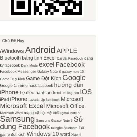
Chủ Đề Hay
Android
APPLE
/Windows
Bluetooth
bảng tính Excel
dang
Cài đặt Facebook
excel
Facebook
ky facebook
Dark Mode
Facebook Messenger
Galaxy Note 8
galaxy note 10
Google
Game Đột Kích
Game Truy Kích
hướng dẫn
Google Chrome
hack facebook
iOS
iPhone
hệ điều hành android
Instagram
iPhone
Microsoft
iPad
Lazada
lập facebook
Microsoft Excel
Microsoft Office
mạng xã hội
Microsoft Word
mật khẩu gmail
note 8
Samsung
Sử
Samsung Galaxy Note 8
dụng Facebook
Tải
tai nghe Bluetooth
Windows 10
word
game đột kích
Xiaomi