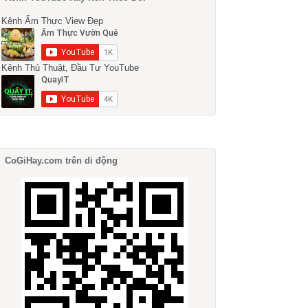
Kênh Ẩm Thực View Đẹp
Kênh Thủ Thuật, Đầu Tư YouTube
CoGiHay.com trên di động