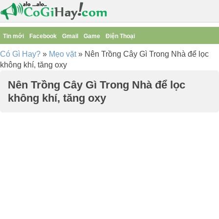
Tin mới
Facebook
Gmail
Game
Điện Thoại
Có Gì Hay?
»
Mẹo vặt
»
Nên Trồng Cây Gì Trong Nhà để lọc
không khí, tăng oxy
Nên Trồng Cây Gì Trong Nhà để lọc
không khí, tăng oxy