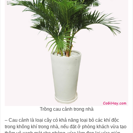
Trồng cau cảnh trong nhà
– Cau cảnh là loại cây có khả năng loại bỏ các khí độc
trong không khí trong nhà, nếu đặt ở phòng khách vừa tạo