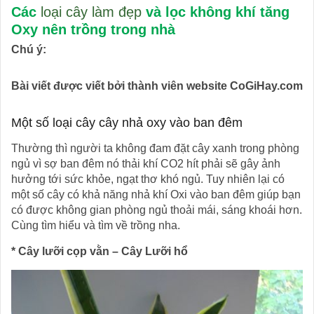
Các
loại cây làm đẹp
và lọc không khí tăng
Oxy nên trồng trong nhà
Chú ý:
Bài viết được viết bởi thành viên website CoGiHay.com
Một số loại cây cây nhả oxy vào ban đêm
Thường thì người ta không đam đặt cây xanh trong phòng
ngủ vì sợ ban đêm nó thải khí CO2 hít phải sẽ gây ảnh
hưởng tới sức khỏe, ngạt thơ khó ngủ. Tuy nhiên lại có
một số cây có khả năng nhả khí Oxi vào ban đêm giúp bạn
có được không gian phòng ngủ thoải mái, sáng khoái hơn.
Cùng tìm hiểu và tìm về trồng nha.
* Cây lưỡi cọp vằn – Cây Lưỡi hổ