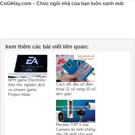
CoGiHay.com – Chúc ngôi nhà của bạn luôn xanh mát
Xem thêm các bài viết liên quan:
NPH game Electronic
Cách đổi đầu số điện
Arts thử nghiệm dịch
thoại 11 số sang 10 số
vụ stream game
đơn giản
Project Atlas
Review TOP 5 loại
Camera an ninh không
dây tốt nhất cho ngôi