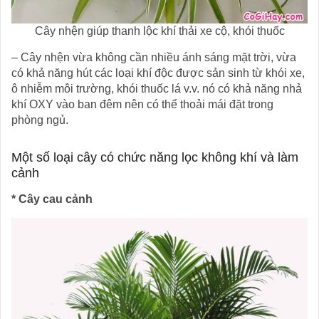
Cây nhện giúp thanh lộc khí thải xe cộ, khói thuốc
– Cây nhện vừa không cần nhiều ánh sáng mặt trời, vừa
có khả năng hút các loại khí độc được sản sinh từ khói xe,
ô nhiễm môi trường, khói thuốc lá v.v. nó có khả năng nhả
khí OXY vào ban đêm nên có thể thoải mái đặt trong
phòng ngủ.
Một số loại cây có chức năng lọc không khí và làm
cảnh
* Cây cau cảnh