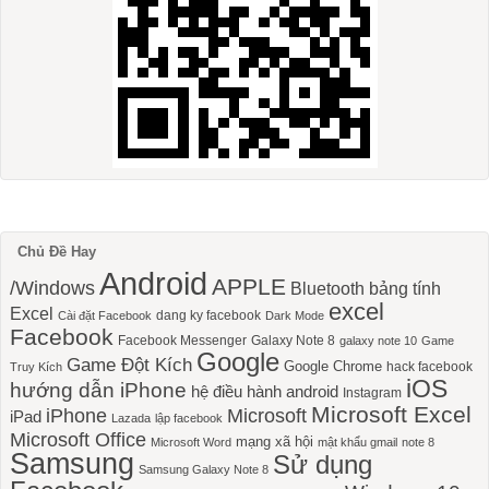
Chủ Đề Hay
Android
APPLE
/Windows
Bluetooth
bảng tính
excel
Excel
dang ky facebook
Cài đặt Facebook
Dark Mode
Facebook
Facebook Messenger
Galaxy Note 8
galaxy note 10
Game
Google
Game Đột Kích
Google Chrome
hack facebook
Truy Kích
iOS
hướng dẫn iPhone
hệ điều hành android
Instagram
Microsoft Excel
iPhone
Microsoft
iPad
Lazada
lập facebook
Microsoft Office
mạng xã hội
Microsoft Word
mật khẩu gmail
note 8
Samsung
Sử dụng
Samsung Galaxy Note 8