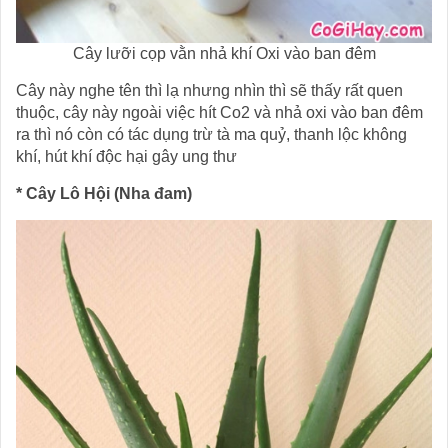
Cây lưỡi cọp vằn nhả khí Oxi vào ban đêm
Cây này nghe tên thì lạ nhưng nhìn thì sẽ thấy rất quen
thuộc, cây này ngoài việc hít Co2 và nhả oxi vào ban đêm
ra thì nó còn có tác dụng trừ tà ma quỷ, thanh lộc không
khí, hút khí độc hại gây ung thư
* Cây Lô Hội (Nha đam)