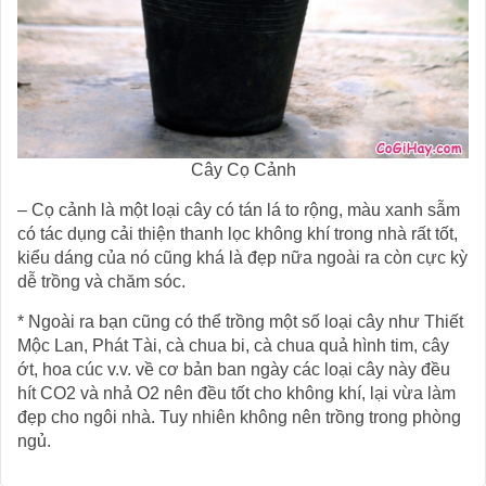
Cây Cọ Cảnh
– Cọ cảnh là một loại cây có tán lá to rộng, màu xanh sẫm
có tác dụng cải thiện thanh lọc không khí trong nhà rất tốt,
kiểu dáng của nó cũng khá là đẹp nữa ngoài ra còn cực kỳ
dễ trồng và chăm sóc.
* Ngoài ra bạn cũng có thể trồng một số loại cây như Thiết
Mộc Lan, Phát Tài, cà chua bi, cà chua quả hình tim, cây
ớt, hoa cúc v.v. về cơ bản ban ngày các loại cây này đều
hít CO2 và nhả O2 nên đều tốt cho không khí, lại vừa làm
đẹp cho ngôi nhà. Tuy nhiên không nên trồng trong phòng
ngủ.